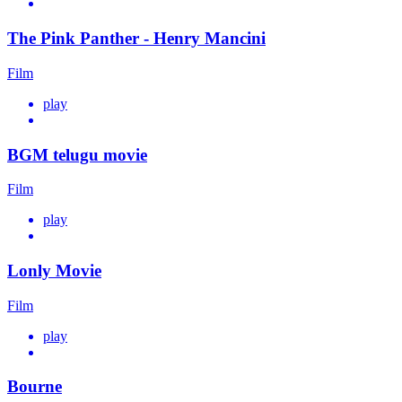
The Pink Panther - Henry Mancini
Film
play
BGM telugu movie
Film
play
Lonly Movie
Film
play
Bourne