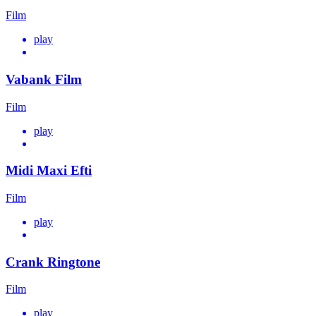
Film
play
Vabank Film
Film
play
Midi Maxi Efti
Film
play
Crank Ringtone
Film
play