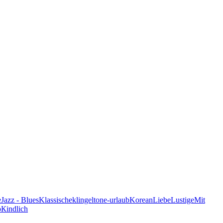
e
Jazz - Blues
Klassische
klingeltone-urlaub
Korean
Liebe
Lustige
Mit
p
Кindlich