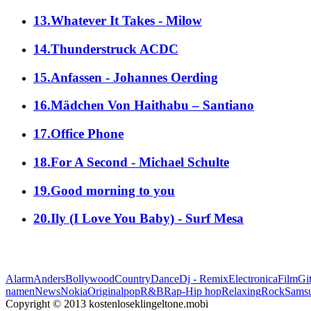
13.Whatever It Takes - Milow
14.Thunderstruck ACDC
15.Anfassen - Johannes Oerding
16.Mädchen Von Haithabu – Santiano
17.Office Phone
18.For A Second - Michael Schulte
19.Good morning to you
20.Ily (I Love You Baby) - Surf Mesa
Alarm
Anders
Bollywood
Country
Dance
Dj - Remix
Electronica
Film
Git
namen
News
Nokia
Original
pop
R&B
Rap-Hip hop
Relaxing
Rock
Sams
Copyright © 2013 kostenloseklingeltone.mobi