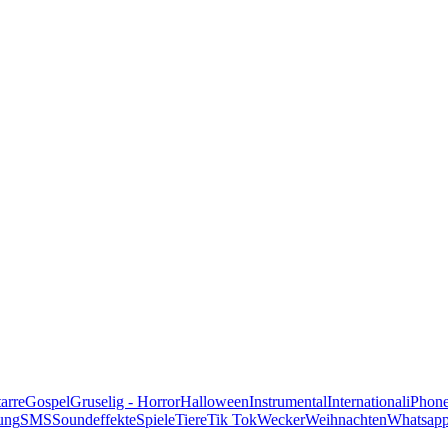
alle Genres
arre
Gospel
Gruselig - Horror
Halloween
Instrumental
International
iPhon
ung
SMS
Soundeffekte
Spiele
Tiere
Tik Tok
Wecker
Weihnachten
Whatsap