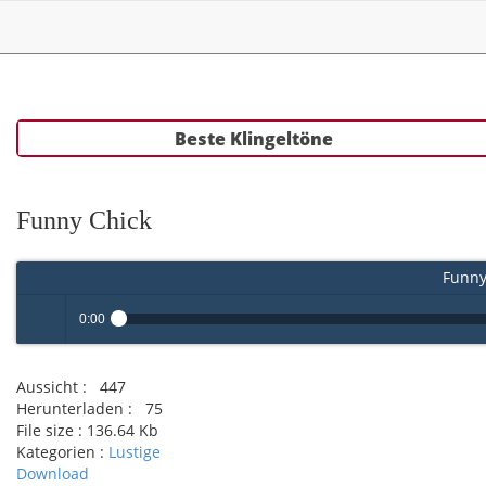
Beste Klingeltöne
Funny Chick
Funny
0:00
Play /
Aussicht :
447
Herunterladen :
75
File size :
136.64 Kb
Kategorien :
Lustige
Download