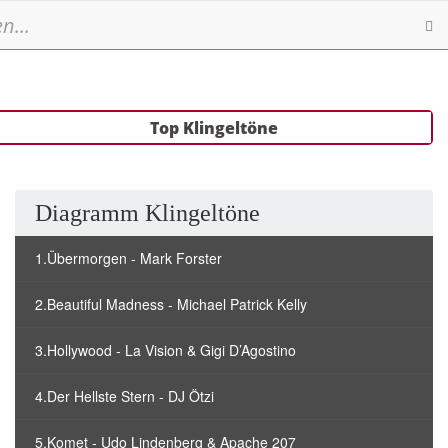
Se
Top Klingeltöne
Diagramm Klingeltöne
1.Übermorgen - Mark Forster
2.Beautiful Madness - Michael Patrick Kelly
3.Hollywood - La Vision & Gigi D’Agostino
4.Der Hellste Stern - DJ Ötzi
5.Komet - Udo Lindenberg & Apache 207