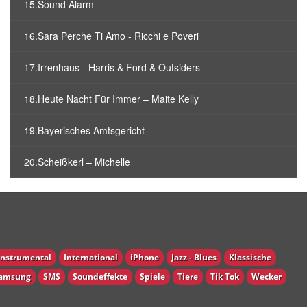
15.Sound Alarm
16.Sara Perche Ti Amo - Ricchi e Poveri
17.Irrenhaus - Harris & Ford & Outsiders
18.Heute Nacht Für Immer – Maite Kelly
19.Bayerisches Amtsgericht
20.Scheißkerl – Michelle
Instrumental
International
iPhone
Jazz - Blues
Klassische
amsung
SMS
Soundeffekte
Spiele
Tiere
Tik Tok
Wecker