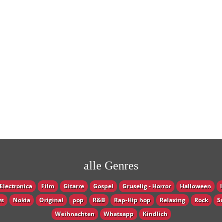
alle Genres
Electronica
Film
Gitarre
Gospel
Gruselig - Horror
Halloween
s
Nokia
Original
pop
R&B
Rap-Hip hop
Relaxing
Rock
S
Weihnachten
Whatsapp
Кindlich