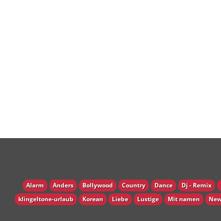
Alarm
Anders
Bollywood
Country
Dance
Dj - Remix
klingeltone-urlaub
Korean
Liebe
Lustige
Mit namen
New