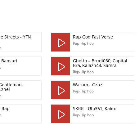
e Streets - YFN
Rap God Fast Verse
Rap-Hip hop
p
 Bansuri
Ghetto – Brudi030, Capital
Bra, Kalazh44, Samra
p
Rap-Hip hop
Gentleman,
Warum - Gzuz
Ezhel
Rap-Hip hop
p
 Rap
SKRR - Ufo361, Kalim
p
Rap-Hip hop