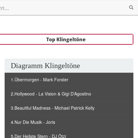
Se
Top Klingeltöne
Diagramm Klingeltöne
1.Übermorgen - Mark Forster
2.Hollywood - La Vision & Gigi D’Agostino
3.Beautiful Madness - Michael Patrick Kelly
4.Nur Die Musik - Joris
5.Der Hellste Stern - DJ Ötzi