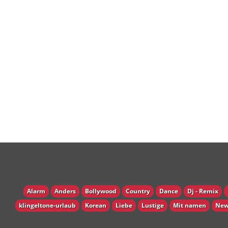
Alarm
Anders
Bollywood
Country
Dance
Dj - Remix
klingeltone-urlaub
Korean
Liebe
Lustige
Mit namen
New