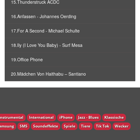
15.Thunderstruck ACDC
16.Anfassen - Johannes Oerding
17.For A Second - Michael Schulte
18.Ily (I Love You Baby) - Surf Mesa
19.Office Phone
20.Mädchen Von Haithabu – Santiano
Instrumental
International
iPhone
Jazz - Blues
Klassische
amsung
SMS
Soundeffekte
Spiele
Tiere
Tik Tok
Wecker