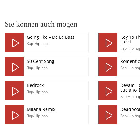
pause
Sie können auch mögen
Going like – De La Bass
Key To Th
Lucci
Rap-Hip hop
Rap-Hip ho
50 Cent Song
Romentic
Rap-Hip hop
Rap-Hip ho
Bedrock
Devam - 
Luciano, 
Rap-Hip hop
Rap-Hip ho
Milana Remix
Deadpool
Rap-Hip hop
Rap-Hip ho