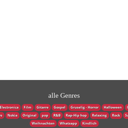
alle Genres
Electronica
Film
Gitarre
Gospel
Gruselig - Horror
Halloween
s
Nokia
Original
pop
R&B
Rap-Hip hop
Relaxing
Rock
S
Weihnachten
Whatsapp
Кindlich