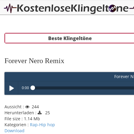
Beste Klingeltöne
Forever Nero Remix
Forever N
0:00
Play /
Aussicht :
244
Herunterladen :
25
File size :
1.14 Mb
Kategorien :
Rap-Hip hop
Download