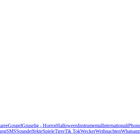
alle Genres
arre
Gospel
Gruselig - Horror
Halloween
Instrumental
International
iPhon
ung
SMS
Soundeffekte
Spiele
Tiere
Tik Tok
Wecker
Weihnachten
Whatsap