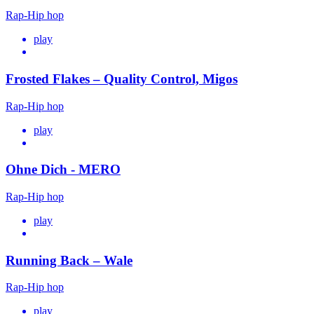
Rap-Hip hop
play
Frosted Flakes – Quality Control, Migos
Rap-Hip hop
play
Ohne Dich - MERO
Rap-Hip hop
play
Running Back – Wale
Rap-Hip hop
play