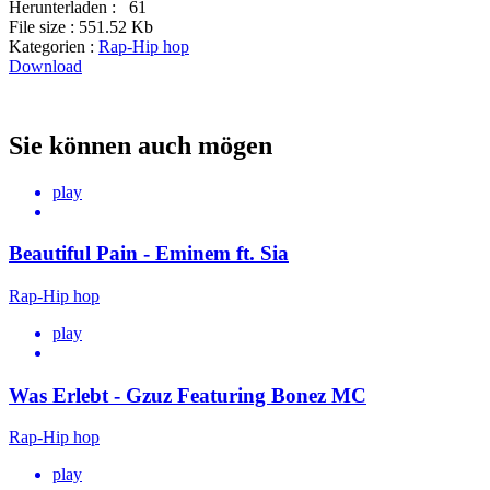
Herunterladen :
61
File size :
551.52 Kb
Kategorien :
Rap-Hip hop
Download
Sie können auch mögen
play
Beautiful Pain - Eminem ft. Sia
Rap-Hip hop
play
Was Erlebt - Gzuz Featuring Bonez MC
Rap-Hip hop
play