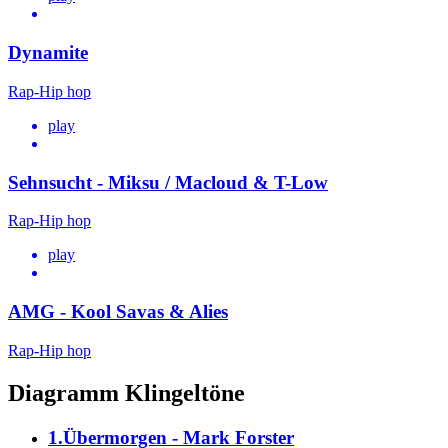
Dynamite
Rap-Hip hop
play
Sehnsucht - Miksu / Macloud & T-Low
Rap-Hip hop
play
AMG - Kool Savas & Alies
Rap-Hip hop
Diagramm Klingeltöne
1.Übermorgen - Mark Forster