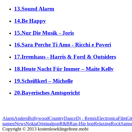
13.Sound Alarm
14.Be Happy
15.Nur Die Musik - Joris
16.Sara Perche Ti Amo - Ricchi e Poveri
17.Irrenhaus - Harris & Ford & Outsiders
18.Heute Nacht Für Immer – Maite Kelly
19.Scheißkerl – Michelle
20.Bayerisches Amtsgericht
Alarm
Anders
Bollywood
Country
Dance
Dj - Remix
Electronica
Film
Git
namen
News
Nokia
Original
pop
R&B
Rap-Hip hop
Relaxing
Rock
Sams
Copyright © 2013 kostenloseklingeltone.mobi