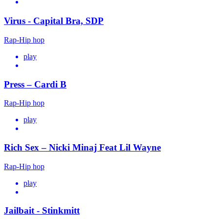
Virus - Capital Bra, SDP
Rap-Hip hop
play
Press – Cardi B
Rap-Hip hop
play
Rich Sex – Nicki Minaj Feat Lil Wayne
Rap-Hip hop
play
Jailbait - Stinkmitt