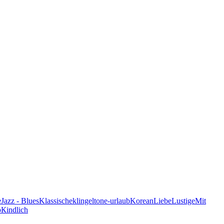
e
Jazz - Blues
Klassische
klingeltone-urlaub
Korean
Liebe
Lustige
Mit
p
Кindlich