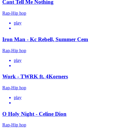
Cant Tell Me Nothing
Rap-Hip hop
play
Iron Man - Kc Rebell, Summer Cem
Rap-Hip hop
play
Work - TWRK ft. 4Korners
Rap-Hip hop
play
O Holy Night - Celine Dion
Rap-Hip hop