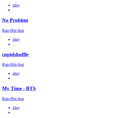
play
No Problem
Rap-Hip hop
play
cupidshuffle
Rap-Hip hop
play
My Time - BTS
Rap-Hip hop
play