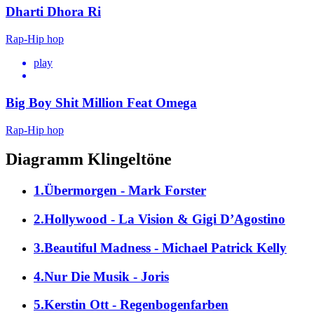
Dharti Dhora Ri
Rap-Hip hop
play
Big Boy Shit Million Feat Omega
Rap-Hip hop
Diagramm Klingeltöne
1.Übermorgen - Mark Forster
2.Hollywood - La Vision & Gigi D’Agostino
3.Beautiful Madness - Michael Patrick Kelly
4.Nur Die Musik - Joris
5.Kerstin Ott - Regenbogenfarben