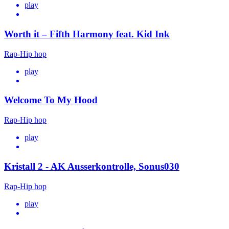
play
Worth it – Fifth Harmony feat. Kid Ink
Rap-Hip hop
play
Welcome To My Hood
Rap-Hip hop
play
Kristall 2 - AK Ausserkontrolle, Sonus030
Rap-Hip hop
play