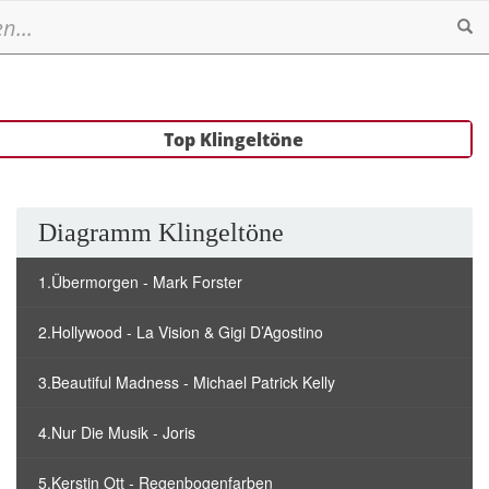
Se
Top Klingeltöne
Diagramm Klingeltöne
1.Übermorgen - Mark Forster
2.Hollywood - La Vision & Gigi D’Agostino
3.Beautiful Madness - Michael Patrick Kelly
4.Nur Die Musik - Joris
5.Kerstin Ott - Regenbogenfarben