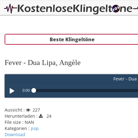
Beste Klingeltöne
Fever - Dua Lipa, Angèle
Fever - Dua 
0:00
Play /
Aussicht :
227
Herunterladen :
24
File size :
NAN
Kategorien :
pop
Download