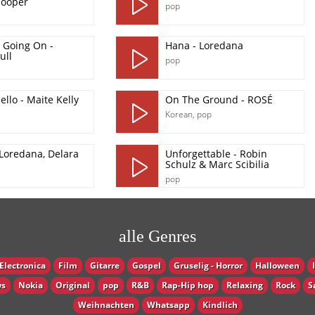
Cooper
pop
s Going On -
Hana - Loredana
ull
pop
ello - Maite Kelly
On The Ground - ROSÉ
Korean
,
pop
Loredana, Delara
Unforgettable - Robin
Schulz & Marc Scibilia
pop
alle Genres
Electronica
Film
Gitarre
Gospel
Gruselig - Horror
Halloween
s
Nokia
Original
pop
R&B
Rap-Hip hop
Relaxing
Rock
S
Weihnachten
Whatsapp
Кindlich