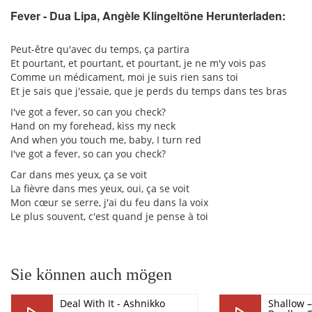
Fever - Dua Lipa, Angèle Klingeltöne Herunterladen:
pause
Peut-être qu'avec du temps, ça partira
Et pourtant, et pourtant, et pourtant, je ne m'y vois pas
Comme un médicament, moi je suis rien sans toi
Et je sais que j'essaie, quе je perds du temps dans tеs bras
I've got a fever, so can you check?
Hand on my forehead, kiss my neck
And when you touch me, baby, I turn red
I've got a fever, so can you check?
Car dans mes yeux, ça se voit
La fièvre dans mes yeux, oui, ça se voit
Mon cœur se serre, j'ai du feu dans la voix
Le plus souvent, c'est quand je pense à toi
Sie können auch mögen
Deal With It - Ashnikko
Shallow 