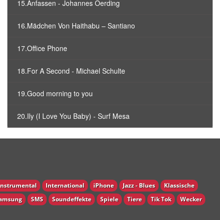
15.Anfassen - Johannes Oerding
16.Mädchen Von Haithabu – Santiano
17.Office Phone
18.For A Second - Michael Schulte
19.Good morning to you
20.Ily (I Love You Baby) - Surf Mesa
Instrumental
International
iPhone
Jazz - Blues
Klassische
amsung
SMS
Soundeffekte
Spiele
Tiere
Tik Tok
Wecker