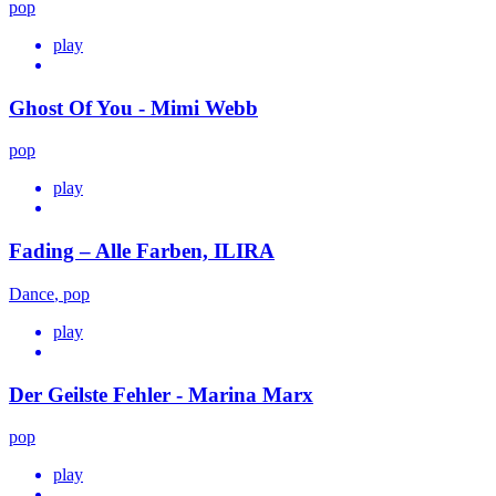
pop
play
Ghost Of You - Mimi Webb
pop
play
Fading – Alle Farben, ILIRA
Dance
,
pop
play
Der Geilste Fehler - Marina Marx
pop
play