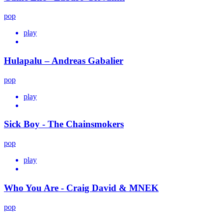
pop
play
Hulapalu – Andreas Gabalier
pop
play
Sick Boy - The Chainsmokers
pop
play
Who You Are - Craig David & MNEK
pop