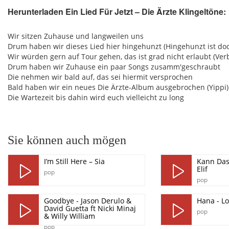
Herunterladen Ein Lied Für Jetzt – Die Ärzte Klingeltöne:
pause
Wir sitzen Zuhause und langweilen uns
Drum haben wir dieses Lied hier hingehunzt (Hingehunzt ist doch
Wir würden gern auf Tour gehen, das ist grad nicht erlaubt (Ver
Drum haben wir Zuhause ein paar Songs zusamm'geschraubt
Die nehmen wir bald auf, das sei hiermit versprochen
Bald haben wir ein neues Die Ärzte-Album ausgebrochen (Yippi)
Die Wartezeit bis dahin wird euch vielleicht zu long
Sie können auch mögen
I’m Still Here – Sia
Kann Das 
Elif
pop
pop
Goodbye - Jason Derulo &
Hana - L
David Guetta ft Nicki Minaj
pop
& Willy William
pop