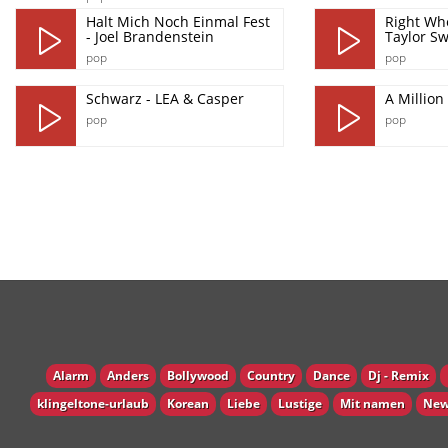
Halt Mich Noch Einmal Fest
Right Whe
- Joel Brandenstein
Taylor Sw
pop
pop
Schwarz - LEA & Casper
A Million
pop
pop
Alarm
Anders
Bollywood
Country
Dance
Dj - Remix
klingeltone-urlaub
Korean
Liebe
Lustige
Mit namen
New