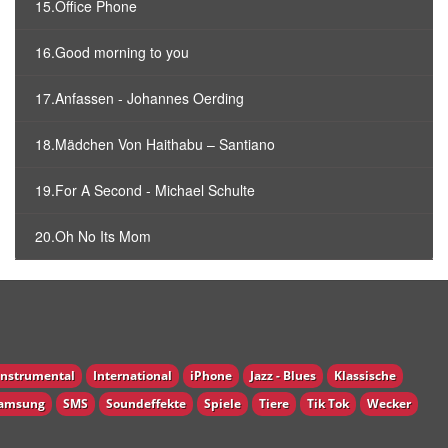
15.Office Phone
16.Good morning to you
17.Anfassen - Johannes Oerding
18.Mädchen Von Haithabu – Santiano
19.For A Second - Michael Schulte
20.Oh No Its Mom
Instrumental
International
iPhone
Jazz - Blues
Klassische
amsung
SMS
Soundeffekte
Spiele
Tiere
Tik Tok
Wecker