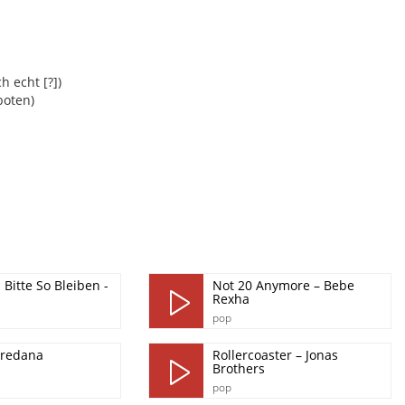
 echt [?])
boten)
Bitte So Bleiben -
Not 20 Anymore – Bebe
Rexha
pop
oredana
Rollercoaster – Jonas
Brothers
pop