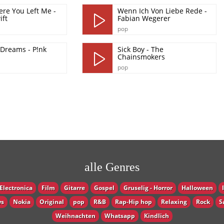
re You Left Me -
Wenn Ich Von Liebe Rede -
ift
Fabian Wegerer
pop
 Dreams - P!nk
Sick Boy - The
Chainsmokers
pop
alle Genres
Electronica
Film
Gitarre
Gospel
Gruselig - Horror
Halloween
s
Nokia
Original
pop
R&B
Rap-Hip hop
Relaxing
Rock
S
Weihnachten
Whatsapp
Кindlich