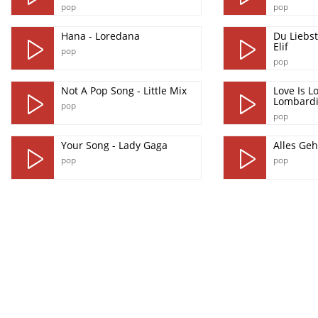
pop
pop
Hana - Loredana
Du Liebst
Elif
pop
pop
Not A Pop Song - Little Mix
Love Is L
Lombard
pop
pop
Your Song - Lady Gaga
Alles Geh
pop
pop