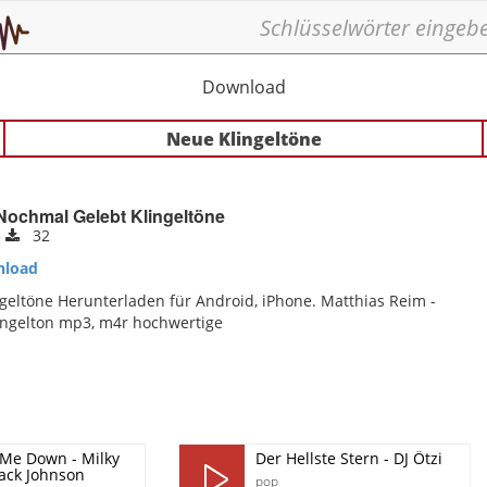
Download
Neue Klingeltöne
Nochmal Gelebt Klingeltöne
3
32
load
eltöne Herunterladen für Android, iPhone. Matthias Reim -
ngelton mp3, m4r hochwertige
 Me Down - Milky
Der Hellste Stern - DJ Ötzi
Jack Johnson
pop