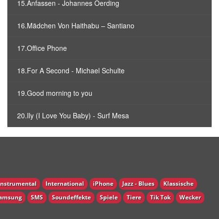
15.Anfassen - Johannes Oerding
16.Mädchen Von Haithabu – Santiano
17.Office Phone
18.For A Second - Michael Schulte
19.Good morning to you
20.Ily (I Love You Baby) - Surf Mesa
Instrumental
International
iPhone
Jazz - Blues
Klassische
amsung
SMS
Soundeffekte
Spiele
Tiere
Tik Tok
Wecker