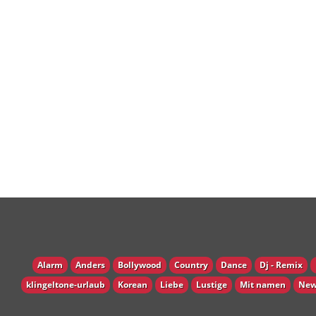
Alarm
Anders
Bollywood
Country
Dance
Dj - Remix
klingeltone-urlaub
Korean
Liebe
Lustige
Mit namen
New