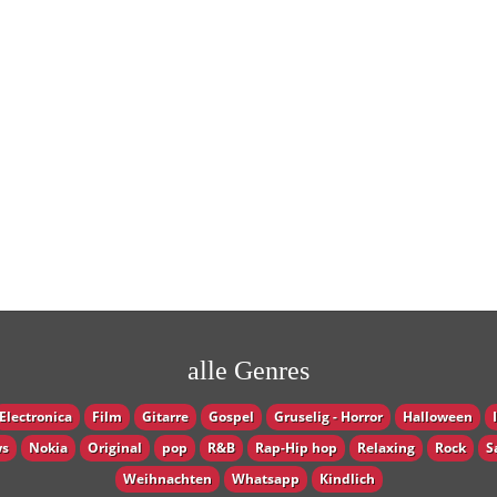
alle Genres
Electronica
Film
Gitarre
Gospel
Gruselig - Horror
Halloween
s
Nokia
Original
pop
R&B
Rap-Hip hop
Relaxing
Rock
S
Weihnachten
Whatsapp
Кindlich