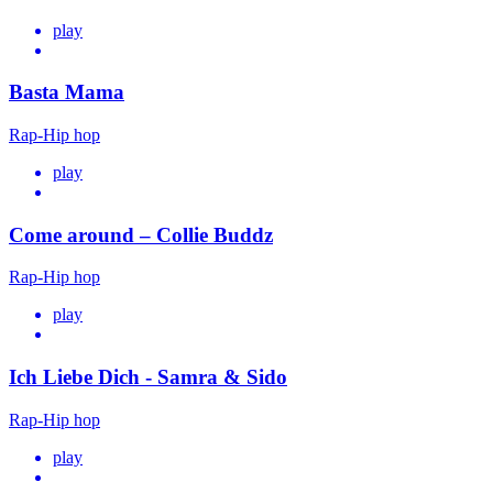
play
Basta Mama
Rap-Hip hop
play
Come around – Collie Buddz
Rap-Hip hop
play
Ich Liebe Dich - Samra & Sido
Rap-Hip hop
play