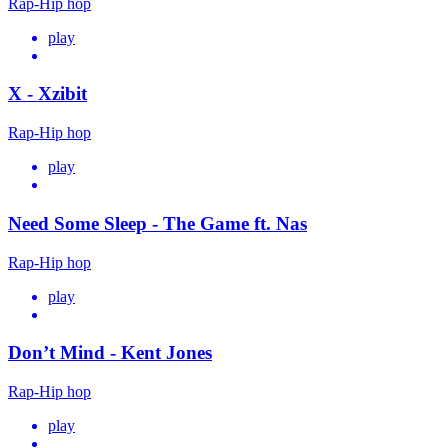
Rap-Hip hop
play
X - Xzibit
Rap-Hip hop
play
Need Some Sleep - The Game ft. Nas
Rap-Hip hop
play
Don’t Mind - Kent Jones
Rap-Hip hop
play