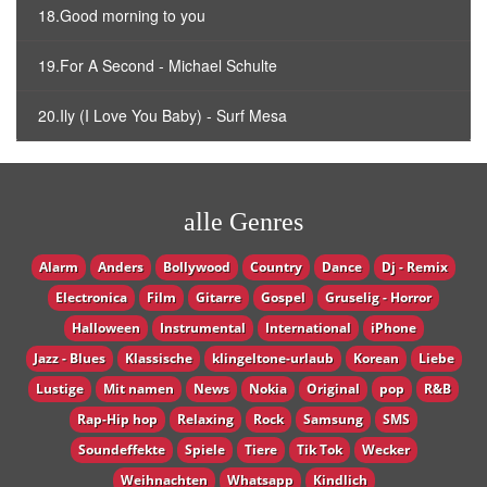
18.Good morning to you
19.For A Second - Michael Schulte
20.Ily (I Love You Baby) - Surf Mesa
alle Genres
Alarm
Anders
Bollywood
Country
Dance
Dj - Remix
Electronica
Film
Gitarre
Gospel
Gruselig - Horror
Halloween
Instrumental
International
iPhone
Jazz - Blues
Klassische
klingeltone-urlaub
Korean
Liebe
Lustige
Mit namen
News
Nokia
Original
pop
R&B
Rap-Hip hop
Relaxing
Rock
Samsung
SMS
Soundeffekte
Spiele
Tiere
Tik Tok
Wecker
Weihnachten
Whatsapp
Кindlich