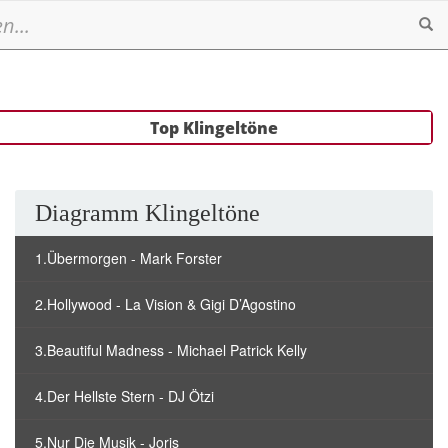
Se
Top Klingeltöne
Diagramm Klingeltöne
1.Übermorgen - Mark Forster
2.Hollywood - La Vision & Gigi D’Agostino
3.Beautiful Madness - Michael Patrick Kelly
4.Der Hellste Stern - DJ Ötzi
5.Nur Die Musik - Joris