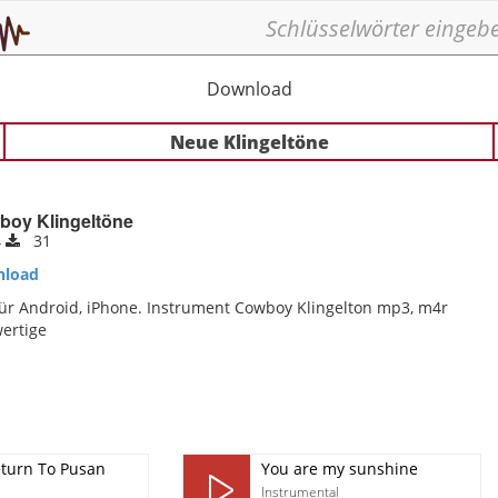
Download
Neue Klingeltöne
boy Klingeltöne
4
31
load
ür Android, iPhone. Instrument Cowboy Klingelton mp3, m4r
ertige
eturn To Pusan
You are my sunshine
Instrumental