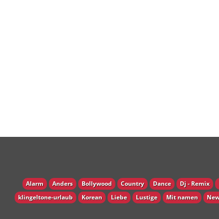
Alarm
Anders
Bollywood
Country
Dance
Dj - Remix
klingeltone-urlaub
Korean
Liebe
Lustige
Mit namen
New