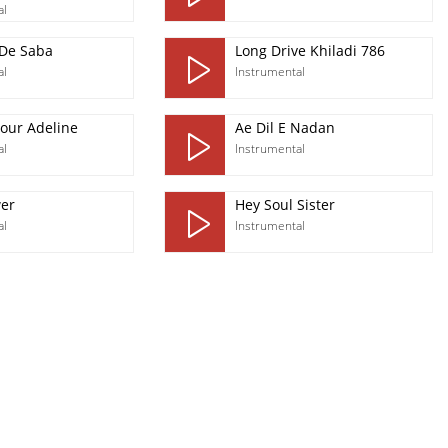
al
 De Saba
Long Drive Khiladi 786
al
Instrumental
pour Adeline
Ae Dil E Nadan
al
Instrumental
wer
Hey Soul Sister
al
Instrumental