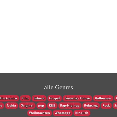
alle Genres
Electronica
Film
Gitarre
Gospel
Gruselig - Horror
Halloween
s
Nokia
Original
pop
R&B
Rap-Hip hop
Relaxing
Rock
S
Weihnachten
Whatsapp
Кindlich