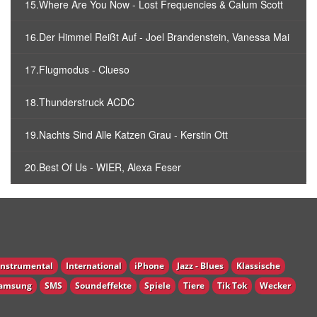
15.Where Are You Now - Lost Frequencies & Calum Scott
16.Der Himmel Reißt Auf - Joel Brandenstein, Vanessa Mai
17.Flugmodus - Clueso
18.Thunderstruck ACDC
19.Nachts Sind Alle Katzen Grau - Kerstin Ott
20.Best Of Us - WIER, Alexa Feser
Instrumental
International
iPhone
Jazz - Blues
Klassische
amsung
SMS
Soundeffekte
Spiele
Tiere
Tik Tok
Wecker