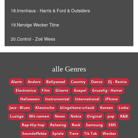
18.Irrenhaus - Harris & Ford & Outsiders
19.Nervige Wecker Töne
20.Control - Zoë Wees
alle Genres
Alarm
Anders
Bollywood
Country
Dance
Dj - Remix
Electronica
Film
Gitarre
Gospel
Gruselig - Horror
Halloween
Instrumental
International
iPhone
Jazz - Blues
Klassische
klingeltone-urlaub
Korean
Liebe
Lustige
Mit namen
News
Nokia
Original
pop
R&B
Rap-Hip hop
Relaxing
Rock
Samsung
SMS
Soundeffekte
Spiele
Tiere
Tik Tok
Wecker