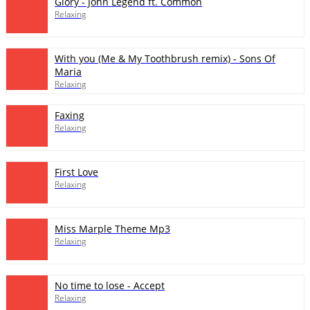
Glory - John Legend ft. Common
Relaxing
With you (Me & My Toothbrush remix) - Sons Of
Maria
Relaxing
Faxing
Relaxing
First Love
Relaxing
Miss Marple Theme Mp3
Relaxing
No time to lose - Accept
Relaxing