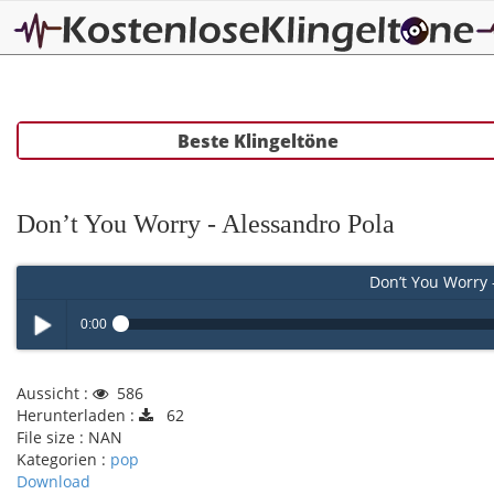
Beste Klingeltöne
Don’t You Worry - Alessandro Pola
Don’t You Worry 
0:00
Play /
Aussicht :
586
Herunterladen :
62
File size :
NAN
Kategorien :
pop
Download