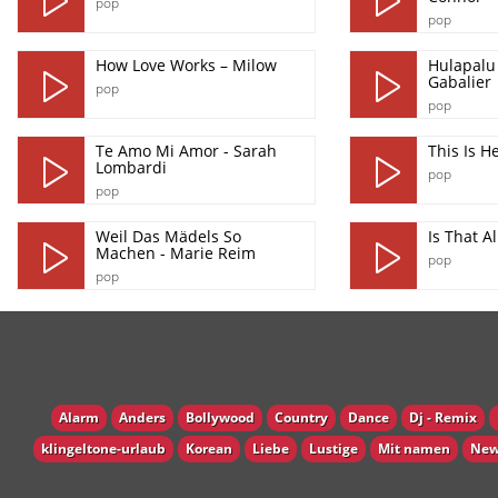
pop
pop
How Love Works – Milow
Hulapalu
Gabalier
pop
pop
Te Amo Mi Amor - Sarah
This Is H
Lombardi
pop
pop
Weil Das Mädels So
Is That A
Machen - Marie Reim
pop
pop
Alarm
Anders
Bollywood
Country
Dance
Dj - Remix
klingeltone-urlaub
Korean
Liebe
Lustige
Mit namen
New