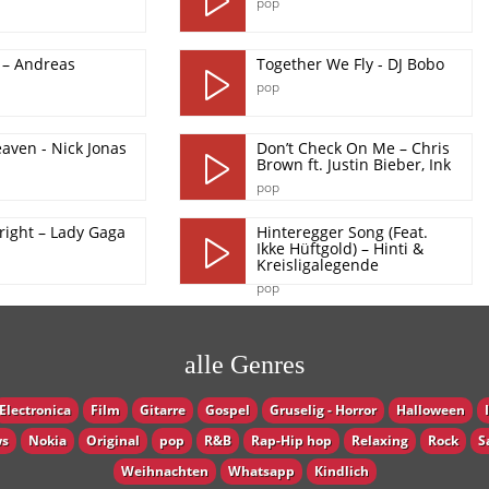
pop
 – Andreas
Together We Fly - DJ Bobo
pop
eaven - Nick Jonas
Don’t Check On Me – Chris
Brown ft. Justin Bieber, Ink
pop
lright – Lady Gaga
Hinteregger Song (Feat.
Ikke Hüftgold) – Hinti &
Kreisligalegende
pop
alle Genres
Electronica
Film
Gitarre
Gospel
Gruselig - Horror
Halloween
s
Nokia
Original
pop
R&B
Rap-Hip hop
Relaxing
Rock
S
Weihnachten
Whatsapp
Кindlich