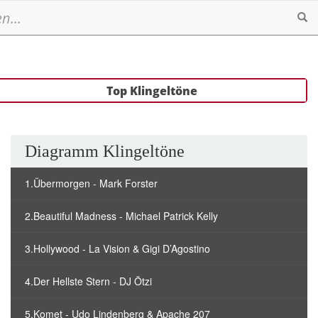
Se
Top Klingeltöne
Diagramm Klingeltöne
1.Übermorgen - Mark Forster
2.Beautiful Madness - Michael Patrick Kelly
3.Hollywood - La Vision & Gigi D’Agostino
4.Der Hellste Stern - DJ Ötzi
5.Komet - Udo Lindenberg & Apache 207