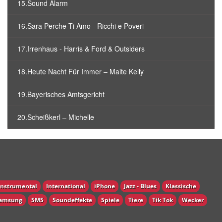
15.Sound Alarm
16.Sara Perche Ti Amo - Ricchi e Poveri
17.Irrenhaus - Harris & Ford & Outsiders
18.Heute Nacht Für Immer – Maite Kelly
19.Bayerisches Amtsgericht
20.Scheißkerl – Michelle
Instrumental
International
iPhone
Jazz - Blues
Klassische
amsung
SMS
Soundeffekte
Spiele
Tiere
Tik Tok
Wecker