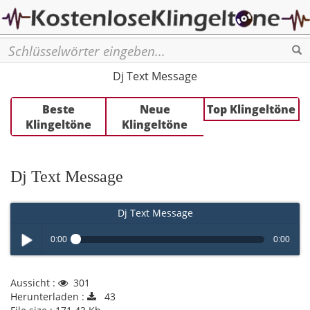
Se
Dj Text Message
Beste
Neue
Top Klingeltöne
Klingeltöne
Klingeltöne
Dj Text Message
Dj Text Message
0:00
0:00
Play /
Aussicht :
301
Herunterladen :
43