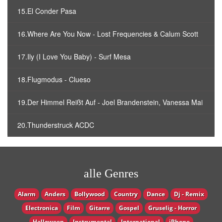
15.El Conder Pasa
16.Where Are You Now - Lost Frequencies & Calum Scott
17.Ily (I Love You Baby) - Surf Mesa
18.Flugmodus - Clueso
19.Der Himmel Reißt Auf - Joel Brandenstein, Vanessa Mai
20.Thunderstruck ACDC
alle Genres
Alarm
Anders
Bollywood
Country
Dance
Dj - Remix
Electronica
Film
Gitarre
Gospel
Gruselig - Horror
Halloween
Instrumental
International
iPhone