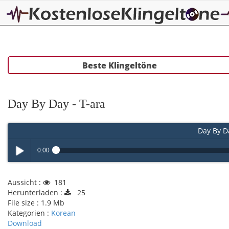
Beste Klingeltöne
Day By Day - T-ara
Day By Da
0:00
Play /
Aussicht :
181
Herunterladen :
25
File size :
1.9 Mb
Kategorien :
Korean
Download