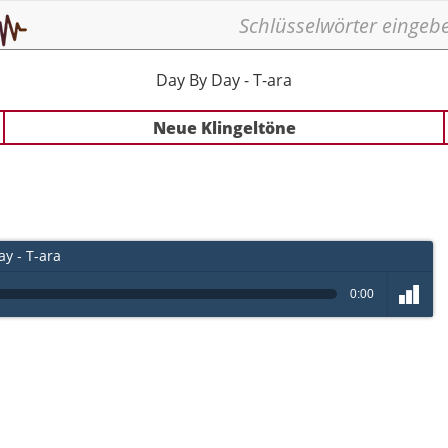
Day By Day - T-ara
Neue Klingeltöne
y - T-ara
0:00
volume