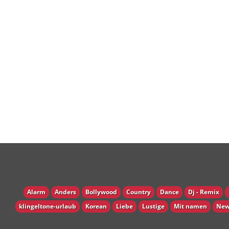
Alarm
Anders
Bollywood
Country
Dance
Dj - Remix
klingeltone-urlaub
Korean
Liebe
Lustige
Mit namen
New