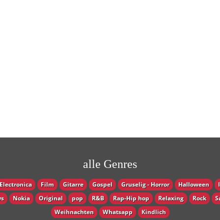
alle Genres
Electronica
Film
Gitarre
Gospel
Gruselig - Horror
Halloween
s
Nokia
Original
pop
R&B
Rap-Hip hop
Relaxing
Rock
S
Weihnachten
Whatsapp
Кindlich