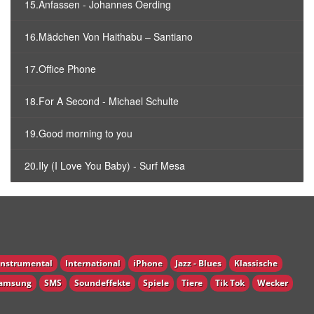
15.Anfassen - Johannes Oerding
16.Mädchen Von Haithabu – Santiano
17.Office Phone
18.For A Second - Michael Schulte
19.Good morning to you
20.Ily (I Love You Baby) - Surf Mesa
Instrumental
International
iPhone
Jazz - Blues
Klassische
amsung
SMS
Soundeffekte
Spiele
Tiere
Tik Tok
Wecker