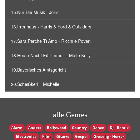
15.Nur Die Musik - Joris
16.Irrenhaus - Harris & Ford & Outsiders
17.Sara Perche Ti Amo - Ricchi e Poveri
18.Heute Nacht Für Immer – Maite Kelly
19.Bayerisches Amtsgericht
20.Scheißkerl – Michelle
alle Genres
Alarm
Anders
Bollywood
Country
Dance
Dj - Remix
Electronica
Film
Gitarre
Gospel
Gruselig - Horror