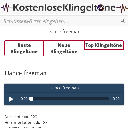
Se
Dance freeman
Beste
Neue
Top Klingeltöne
Klingeltöne
Klingeltöne
Dance freeman
Dance freeman
0:00
0:00
Play /
Aussicht :
520
Herunterladen :
85