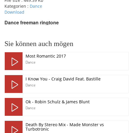
File size :
449.39 Kb
Kategorien :
Dance
Download
Dance freeman ringtone
pause
Sie können auch mögen
Most Romantic 2017
Dance
I Know You - Craig David Feat. Bastille
Dance
Ok - Robin Schulz & James Blunt
Dance
Death By Stereo Mix - Made Monster vs
Turbotronic