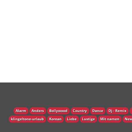
Alarm
Anders
Bollywood
Country
Dance
Dj - Remix
klingeltone-urlaub
Korean
Liebe
Lustige
Mit namen
New