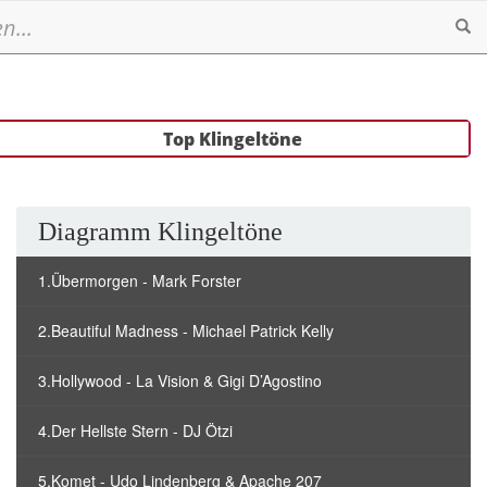
Se
Top Klingeltöne
Diagramm Klingeltöne
1.Übermorgen - Mark Forster
2.Beautiful Madness - Michael Patrick Kelly
3.Hollywood - La Vision & Gigi D’Agostino
4.Der Hellste Stern - DJ Ötzi
5.Komet - Udo Lindenberg & Apache 207