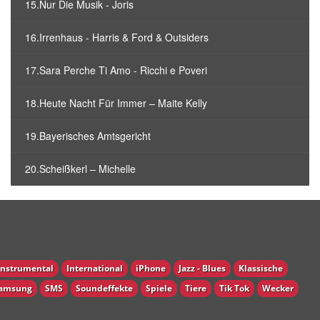
15.Nur Die Musik - Joris
16.Irrenhaus - Harris & Ford & Outsiders
17.Sara Perche Ti Amo - Ricchi e Poveri
18.Heute Nacht Für Immer – Maite Kelly
19.Bayerisches Amtsgericht
20.Scheißkerl – Michelle
Instrumental
International
iPhone
Jazz - Blues
Klassische
amsung
SMS
Soundeffekte
Spiele
Tiere
Tik Tok
Wecker