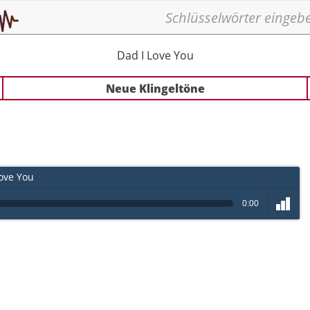
Dad I Love You
Neue Klingeltöne
ove You
0:00
volume