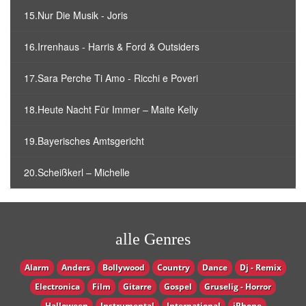
15.Nur Die Musik - Joris
16.Irrenhaus - Harris & Ford & Outsiders
17.Sara Perche Ti Amo - Ricchi e Poveri
18.Heute Nacht Für Immer – Maite Kelly
19.Bayerisches Amtsgericht
20.Scheißkerl – Michelle
alle Genres
Alarm
Anders
Bollywood
Country
Dance
Dj - Remix
Electronica
Film
Gitarre
Gospel
Gruselig - Horror
Halloween
Instrumental
International
iPhone