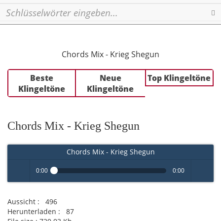
Se
Chords Mix - Krieg Shegun
Beste
Neue
Top Klingeltöne
Klingeltöne
Klingeltöne
Chords Mix - Krieg Shegun
Chords Mix - Krieg Shegun
0:00
0:00
Play /
volume
Aussicht :
496
Herunterladen :
87