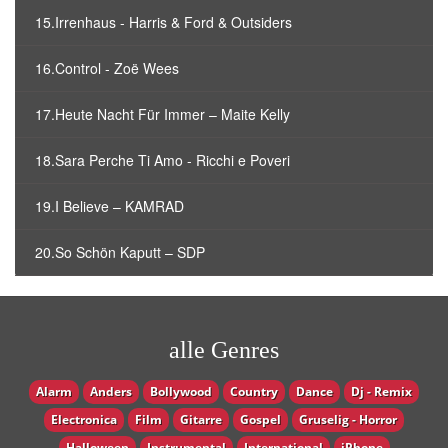
15.Irrenhaus - Harris & Ford & Outsiders
16.Control - Zoë Wees
17.Heute Nacht Für Immer – Maite Kelly
18.Sara Perche Ti Amo - Ricchi e Poveri
19.I Believe – KAMRAD
20.So Schön Kaputt – SDP
alle Genres
Alarm
Anders
Bollywood
Country
Dance
Dj - Remix
Electronica
Film
Gitarre
Gospel
Gruselig - Horror
Halloween
Instrumental
International
iPhone