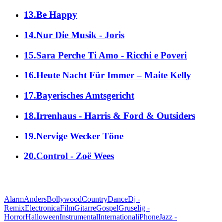
13.Be Happy
14.Nur Die Musik - Joris
15.Sara Perche Ti Amo - Ricchi e Poveri
16.Heute Nacht Für Immer – Maite Kelly
17.Bayerisches Amtsgericht
18.Irrenhaus - Harris & Ford & Outsiders
19.Nervige Wecker Töne
20.Control - Zoë Wees
alle Genres
Alarm
Anders
Bollywood
Country
Dance
Dj -
Remix
Electronica
Film
Gitarre
Gospel
Gruselig -
Horror
Halloween
Instrumental
International
iPhone
Jazz -