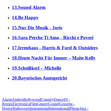
13.Sound Alarm
14.Be Happy
15.Nur Die Musik - Joris
16.Sara Perche Ti Amo - Ricchi e Poveri
17.Irrenhaus - Harris & Ford & Outsiders
18.Heute Nacht Für Immer – Maite Kelly
19.Scheißkerl – Michelle
20.Bayerisches Amtsgericht
alle Genres
Alarm
Anders
Bollywood
Country
Dance
Dj -
Remix
Electronica
Film
Gitarre
Gospel
Gruselig -
Horror
Halloween
Instrumental
International
iPhone
Jazz -