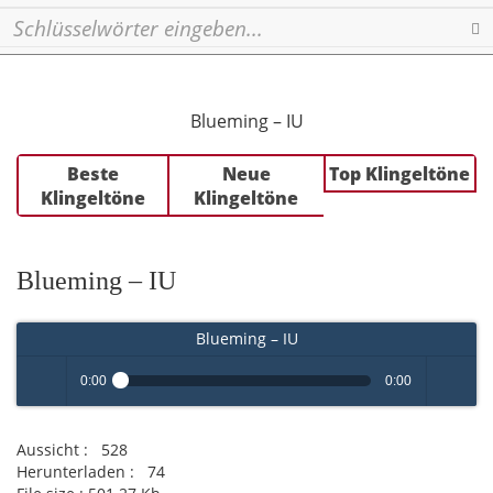
Se
Blueming – IU
Beste
Neue
Top Klingeltöne
Klingeltöne
Klingeltöne
Blueming – IU
Blueming – IU
0:00
0:00
Play /
volume
Aussicht :
528
Herunterladen :
74