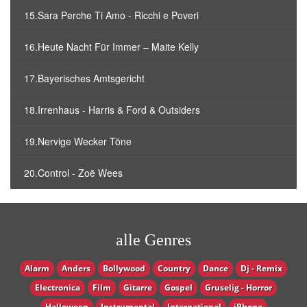
15.Sara Perche Ti Amo - Ricchi e Poveri
16.Heute Nacht Für Immer – Maite Kelly
17.Bayerisches Amtsgericht
18.Irrenhaus - Harris & Ford & Outsiders
19.Nervige Wecker Töne
20.Control - Zoë Wees
alle Genres
Alarm
Anders
Bollywood
Country
Dance
Dj - Remix
Electronica
Film
Gitarre
Gospel
Gruselig - Horror
Halloween
Instrumental
International
iPhone