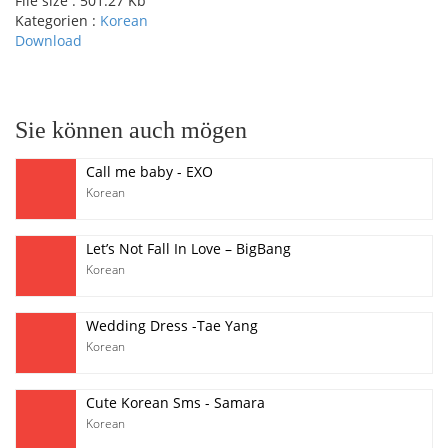
File size :
501.27 Kb
Kategorien :
Korean
Download
pause
Sie können auch mögen
Call me baby - EXO
Korean
Let’s Not Fall In Love – BigBang
Korean
Wedding Dress -Tae Yang
Korean
Cute Korean Sms - Samara
Korean