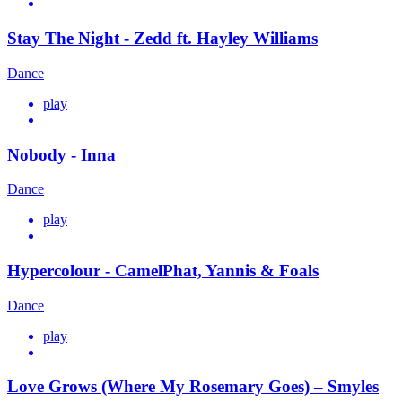
Stay The Night - Zedd ft. Hayley Williams
Dance
play
Nobody - Inna
Dance
play
Hypercolour - CamelPhat, Yannis & Foals
Dance
play
Love Grows (Where My Rosemary Goes) – Smyles