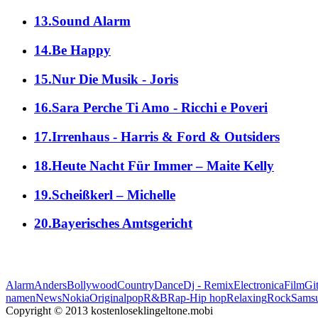
13.Sound Alarm
14.Be Happy
15.Nur Die Musik - Joris
16.Sara Perche Ti Amo - Ricchi e Poveri
17.Irrenhaus - Harris & Ford & Outsiders
18.Heute Nacht Für Immer – Maite Kelly
19.Scheißkerl – Michelle
20.Bayerisches Amtsgericht
Alarm
Anders
Bollywood
Country
Dance
Dj - Remix
Electronica
Film
Git
namen
News
Nokia
Original
pop
R&B
Rap-Hip hop
Relaxing
Rock
Sams
Copyright © 2013 kostenloseklingeltone.mobi