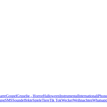
alle Genres
arre
Gospel
Gruselig - Horror
Halloween
Instrumental
International
iPhon
ung
SMS
Soundeffekte
Spiele
Tiere
Tik Tok
Wecker
Weihnachten
Whatsap