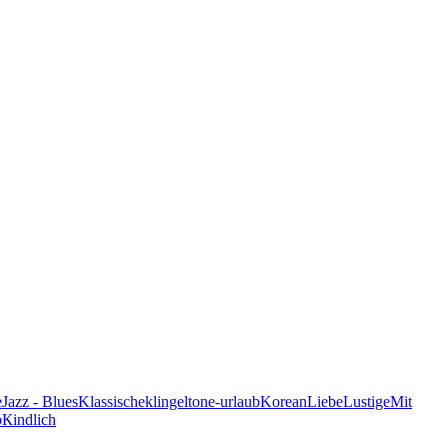
e
Jazz - Blues
Klassische
klingeltone-urlaub
Korean
Liebe
Lustige
Mit
p
Кindlich