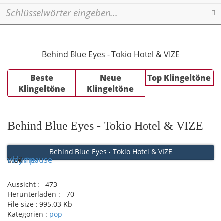
Se
Behind Blue Eyes - Tokio Hotel & VIZE
Beste
Neue
Top Klingeltöne
Klingeltöne
Klingeltöne
Behind Blue Eyes - Tokio Hotel & VIZE
Behind Blue Eyes - Tokio Hotel & VIZE
Play / pause
0:00
0:00
volume
Aussicht :
473
Herunterladen :
70
File size :
995.03 Kb
Kategorien :
pop