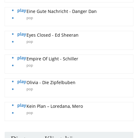
play
Eine Gute Nachricht - Danger Dan
pop
play
Eyes Closed - Ed Sheeran
pop
play
Empire Of Light - Schiller
pop
play
Olivia - Die Zipfelbuben
pop
play
Kein Plan – Loredana, Mero
pop