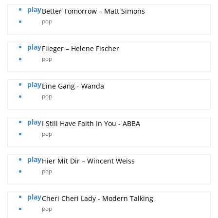
play
Better Tomorrow – Matt Simons
pop
play
Flieger – Helene Fischer
pop
play
Eine Gang - Wanda
pop
play
I Still Have Faith In You - ABBA
pop
play
Hier Mit Dir – Wincent Weiss
pop
play
Cheri Cheri Lady - Modern Talking
pop