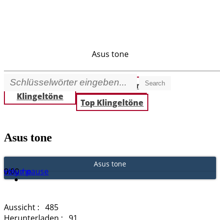
Asus tone
Search
Beste
Neue Klingeltöne
Klingeltöne
Top Klingeltöne
Asus tone
Asus tone
Play / pause
0:00
0:00
volume
Aussicht :
485
Herunterladen :
91