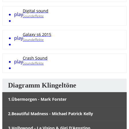
Digital sound
play
Soundeffekte
Galaxy s6 2015
play
Soundeffekte
Crash Sound
play
Soundeffekte
Diagramm Klingeltöne
1.Übermorgen - Mark Forster
2.Beautiful Madness - Michael Patrick Kelly
3.Hollywood - La Vision & Gigi D’Agostino