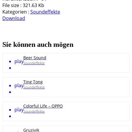
File size :
321.63 Kb
Kategorien :
Soundeffekte
Download
Sie können auch mögen
Beer Sound
play
Soundeffekte
Ting Tong
play
Soundeffekte
Colorful Life – OPPO
play
Soundeffekte
Gruzjvik