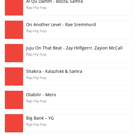
Al Qu Damm - Bozza, Samra
Rap-Hip hop
On Another Level - Rae Sremmurd
Rap-Hip hop
Juju On That Beat - Zay Hilfigerrr, Zayion McCall
Rap-Hip hop
Shakira - Kalazh44 & Samra
Rap-Hip hop
Olabilir - Mero
Rap-Hip hop
Big Bank – YG
Rap-Hip hop