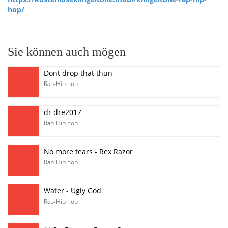
hop/
Sie können auch mögen
Dont drop that thun
Rap-Hip hop
dr dre2017
Rap-Hip hop
No more tears - Rex Razor
Rap-Hip hop
Water - Ugly God
Rap-Hip hop