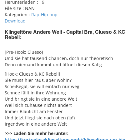
Herunterladen :
9
File size :
NAN
Kategorien :
Rap-Hip hop
Download
Klingeltöne Andere Welt - Capital Bra, Clueso & KC
Rebell:
pause
[Pre-Hook: Clueso]
Und sie hat tausend Chancen, doch nur theoretisch
Denn niemand kommt und öffnet diesen Käfig
[Hook: Clueso & KC Rebell]
Sie muss hier raus, aber wohin?
Scheißegal, sie will einfach nur weg
Schnee fällt in ihre Wohnung
Und bringt sie in eine andere Welt
Weil sich zuhause nichts ändert
Immer Blaulicht am Fenster
Und jetzt fliegt sie nach oben (Ja!)
Irgendwo in eine andere Welt
>>> Laden Sie mehr herunter:
https://kostenloseklingeltone.mobi/klingeltone-rap-hip-