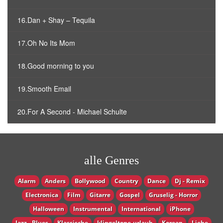
16.Dan + Shay – Tequila
17.Oh No Its Mom
18.Good morning to you
19.Smooth Email
20.For A Second - Michael Schulte
alle Genres
Alarm
Anders
Bollywood
Country
Dance
Dj - Remix
Electronica
Film
Gitarre
Gospel
Gruselig - Horror
Halloween
Instrumental
International
iPhone
Jazz - Blues
Klassische
klingeltone-urlaub
Korean
Liebe