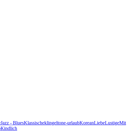
e
Jazz - Blues
Klassische
klingeltone-urlaub
Korean
Liebe
Lustige
Mit
p
Кindlich