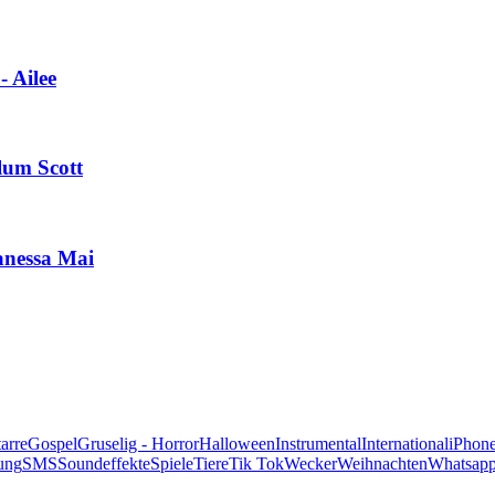
 Ailee
lum Scott
anessa Mai
alle Genres
arre
Gospel
Gruselig - Horror
Halloween
Instrumental
International
iPhon
ung
SMS
Soundeffekte
Spiele
Tiere
Tik Tok
Wecker
Weihnachten
Whatsap