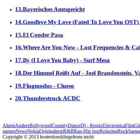
13.Bayerisches Amtsgericht
14.Goodbye My Love (Fated To Love You OST) -
15.El Conder Pasa
16.Where Are You Now - Lost Frequencies & Ca
17.Ily (I Love You Baby) - Surf Mesa
18.Der Himmel Reißt Auf - Joel Brandenstein, V
19.Flugmodus - Clueso
20.Thunderstruck ACDC
Alarm
Anders
Bollywood
Country
Dance
Dj - Remix
Electronica
Film
Git
namen
News
Nokia
Original
pop
R&B
Rap-Hip hop
Relaxing
Rock
Sams
Copyright © 2013 kostenloseklingeltone.mobi