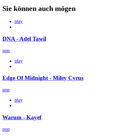
Sie können auch mögen
play
DNA - Adel Tawil
pop
play
Edge Of Midnight - Miley Cyrus
pop
play
Warum - Kayef
pop