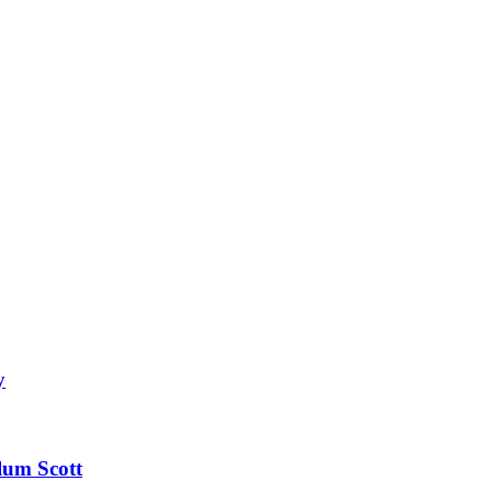
y
lum Scott