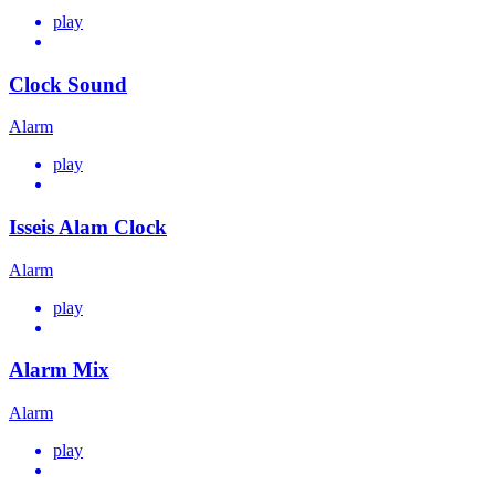
play
Clock Sound
Alarm
play
Isseis Alam Clock
Alarm
play
Alarm Mix
Alarm
play