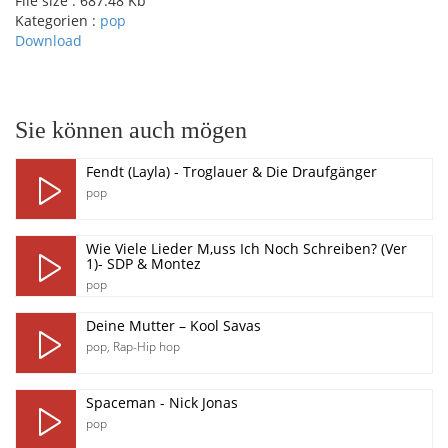
File size :
687.48 Kb
Kategorien :
pop
Download
pause
Sie können auch mögen
Fendt (Layla) - Troglauer & Die Draufgänger
pop
Wie Viele Lieder M,uss Ich Noch Schreiben? (Ver
1)- SDP & Montez
pop
Deine Mutter – Kool Savas
pop
,
Rap-Hip hop
Spaceman - Nick Jonas
pop