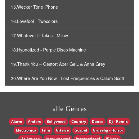
15.Wecker Töne iPhone
16.Lovefool - Twocolors
17.Whatever It Takes - Milow
18.Hypnotized - Purple Disco Machine
19.Thank You – Gestört Aber GeiL & Anna Grey
20.Where Are You Now - Lost Frequencies & Calum Scott
alle Genres
Alarm
Anders
Bollywood
Country
Dance
Dj - Remix
Electronica
Film
Gitarre
Gospel
Gruselig - Horror
Halloween
Instrumental
International
iPhone