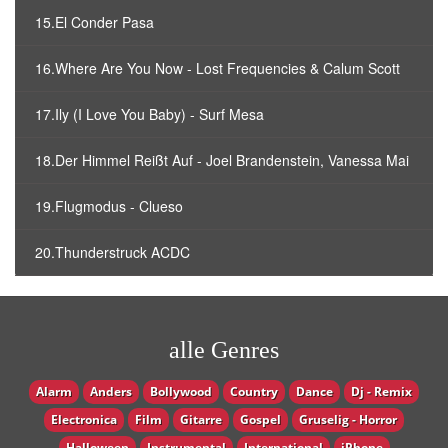
15.El Conder Pasa
16.Where Are You Now - Lost Frequencies & Calum Scott
17.Ily (I Love You Baby) - Surf Mesa
18.Der Himmel Reißt Auf - Joel Brandenstein, Vanessa Mai
19.Flugmodus - Clueso
20.Thunderstruck ACDC
alle Genres
Alarm
Anders
Bollywood
Country
Dance
Dj - Remix
Electronica
Film
Gitarre
Gospel
Gruselig - Horror
Halloween
Instrumental
International
iPhone