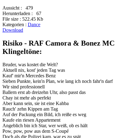
Aussicht :
479
Herunterladen :
67
File size :
522.45 Kb
Kategorien :
Dance
Download
Risiko - RAF Camora & Bonez MC
Klingeltöne:
Bruder, was kostet die Welt?
Aktuell nix, kost' jeden Tag was
Kauf' mir'n Mercedes Benz
Sieben Punkte, kein'n Plan, wie lang ich noch fahr'n darf
Wir sind professionell
Ballern erst ab dreizehn Uhr, also passt das
Chay ist mehr als perfekt
Aber kann sein, sie ist eine Kahba
Rauch' zehn Kippen am Tag
Auf der Packung ein Bild, ich reiße es weg
Kaufe ein riesen Appartement
Angeblich bin ich Star, wer weiß, ob es hält
Pow, pow, pow aus dem S-Coupé
Doch als die Polizei kam, war es zu spät