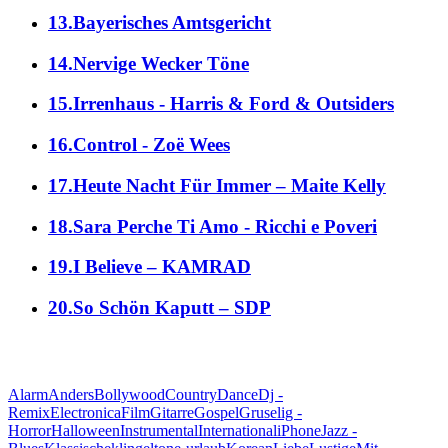
13.Bayerisches Amtsgericht
14.Nervige Wecker Töne
15.Irrenhaus - Harris & Ford & Outsiders
16.Control - Zoë Wees
17.Heute Nacht Für Immer – Maite Kelly
18.Sara Perche Ti Amo - Ricchi e Poveri
19.I Believe – KAMRAD
20.So Schön Kaputt – SDP
alle Genres
Alarm
Anders
Bollywood
Country
Dance
Dj -
Remix
Electronica
Film
Gitarre
Gospel
Gruselig -
Horror
Halloween
Instrumental
International
iPhone
Jazz -