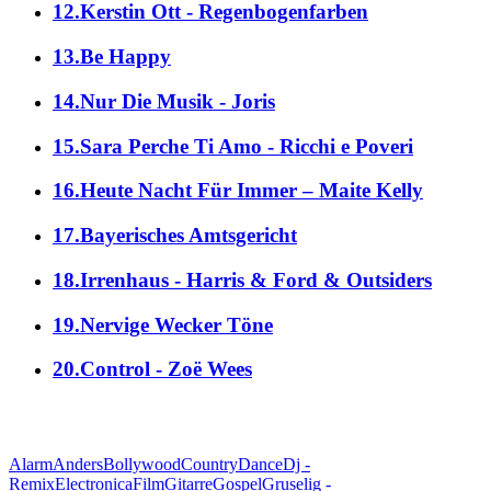
12.Kerstin Ott - Regenbogenfarben
13.Be Happy
14.Nur Die Musik - Joris
15.Sara Perche Ti Amo - Ricchi e Poveri
16.Heute Nacht Für Immer – Maite Kelly
17.Bayerisches Amtsgericht
18.Irrenhaus - Harris & Ford & Outsiders
19.Nervige Wecker Töne
20.Control - Zoë Wees
alle Genres
Alarm
Anders
Bollywood
Country
Dance
Dj -
Remix
Electronica
Film
Gitarre
Gospel
Gruselig -