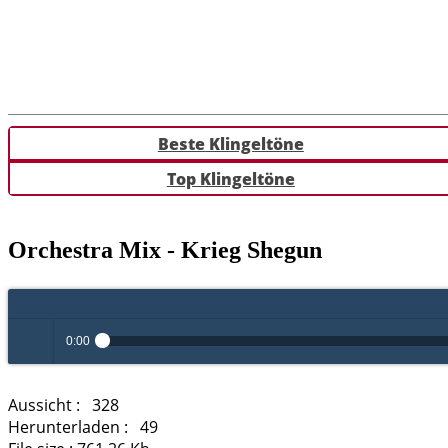
Beste Klingeltöne
Top Klingeltöne
Orchestra Mix - Krieg Shegun
0:00
Play /
Aussicht :
328
Herunterladen :
49