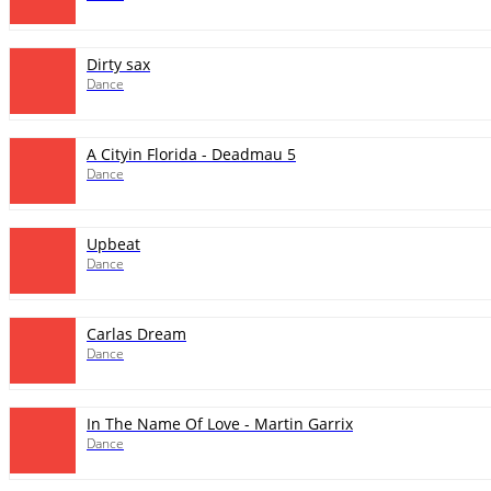
Dirty sax
Dance
A Cityin Florida - Deadmau 5
Dance
Upbeat
Dance
Carlas Dream
Dance
In The Name Of Love - Martin Garrix
Dance