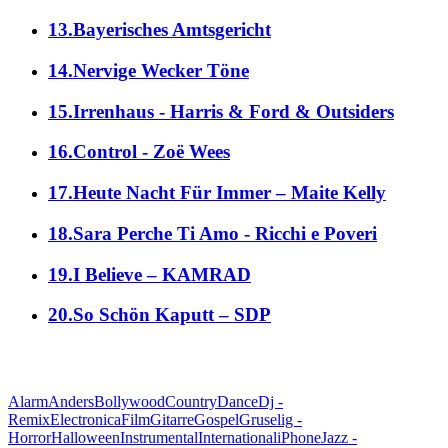
13.Bayerisches Amtsgericht
14.Nervige Wecker Töne
15.Irrenhaus - Harris & Ford & Outsiders
16.Control - Zoë Wees
17.Heute Nacht Für Immer – Maite Kelly
18.Sara Perche Ti Amo - Ricchi e Poveri
19.I Believe – KAMRAD
20.So Schön Kaputt – SDP
alle Genres
Alarm
Anders
Bollywood
Country
Dance
Dj -
Remix
Electronica
Film
Gitarre
Gospel
Gruselig -
Horror
Halloween
Instrumental
International
iPhone
Jazz -