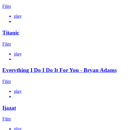
Film
play
Titanic
Film
play
Everything I Do I Do It For You - Bryan Adams
Film
play
Ijazat
Film
play