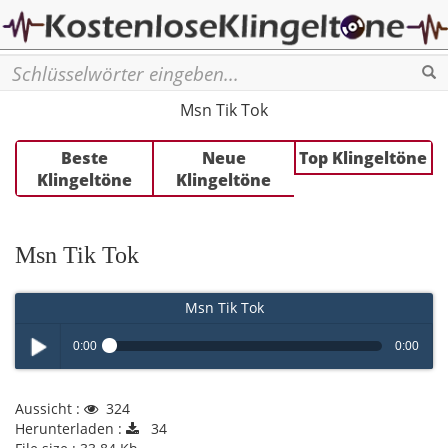
Se
Msn Tik Tok
Beste
Neue
Top Klingeltöne
Klingeltöne
Klingeltöne
Msn Tik Tok
Msn Tik Tok
0:00
0:00
Play /
Aussicht :
324
Herunterladen :
34