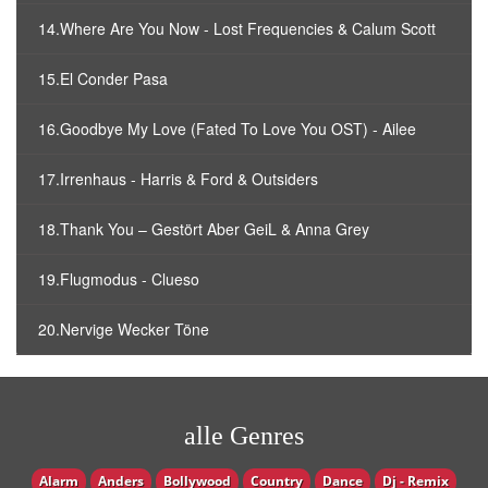
14.Where Are You Now - Lost Frequencies & Calum Scott
15.El Conder Pasa
16.Goodbye My Love (Fated To Love You OST) - Ailee
17.Irrenhaus - Harris & Ford & Outsiders
18.Thank You – Gestört Aber GeiL & Anna Grey
19.Flugmodus - Clueso
20.Nervige Wecker Töne
alle Genres
Alarm
Anders
Bollywood
Country
Dance
Dj - Remix