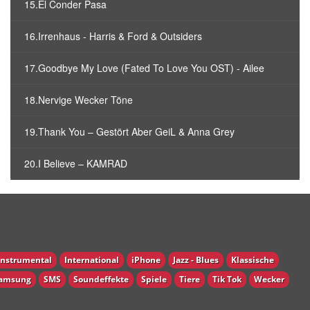
15.El Conder Pasa
16.Irrenhaus - Harris & Ford & Outsiders
17.Goodbye My Love (Fated To Love You OST) - Ailee
18.Nervige Wecker Töne
19.Thank You – Gestört Aber GeiL & Anna Grey
20.I Believe – KAMRAD
Instrumental
International
iPhone
Jazz - Blues
Klassische
amsung
SMS
Soundeffekte
Spiele
Tiere
Tik Tok
Wecker