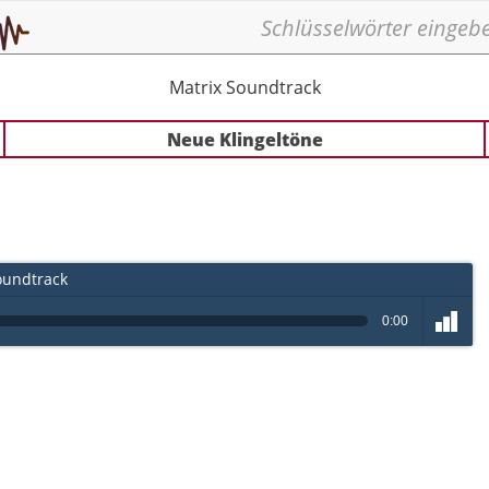
Matrix Soundtrack
Neue Klingeltöne
oundtrack
0:00
volume