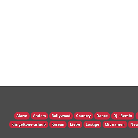
Alarm
Anders
Bollywood
Country
Dance
Dj - Remix
klingeltone-urlaub
Korean
Liebe
Lustige
Mit namen
New