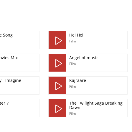
e Song
Hei Hei
Film
ovies Mix
Angel of music
Film
y - Imagine
Kajraare
Film
ter 7
The Twilight Saga Breaking
Dawn
Film