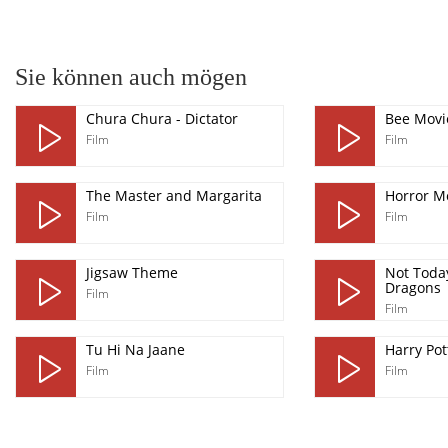
pause
Sie können auch mögen
Chura Chura - Dictator
Bee Movi
Film
Film
The Master and Margarita
Horror M
Film
Film
Jigsaw Theme
Not Toda
Dragons
Film
Film
Tu Hi Na Jaane
Harry Pot
Film
Film