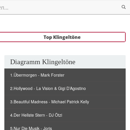
Se
Top Klingeltöne
Diagramm Klingeltöne
1.Übermorgen - Mark Forster
2.Hollywood - La Vision & Gigi D’Agostino
3.Beautiful Madness - Michael Patrick Kelly
4.Der Hellste Stern - DJ Ötzi
5.Nur Die Musik - Joris