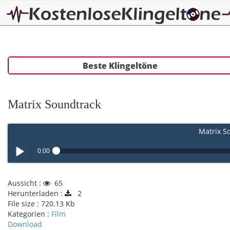
Beste Klingeltöne
Matrix Soundtrack
Matrix S
0:00
Play /
Aussicht :
65
Herunterladen :
2
File size :
720.13 Kb
Kategorien :
Film
Download