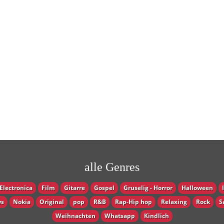
alle Genres
Electronica
Film
Gitarre
Gospel
Gruselig - Horror
Halloween
s
Nokia
Original
pop
R&B
Rap-Hip hop
Relaxing
Rock
S
Weihnachten
Whatsapp
Кindlich