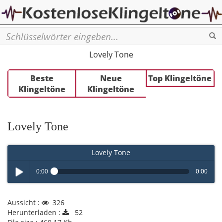
Se
Lovely Tone
Beste
Neue
Top Klingeltöne
Klingeltöne
Klingeltöne
Lovely Tone
Lovely Tone
0:00
0:00
Play /
Aussicht :
326
Herunterladen :
52