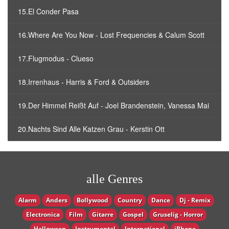
15.El Conder Pasa
16.Where Are You Now - Lost Frequencies & Calum Scott
17.Flugmodus - Clueso
18.Irrenhaus - Harris & Ford & Outsiders
19.Der Himmel Reißt Auf - Joel Brandenstein, Vanessa Mai
20.Nachts Sind Alle Katzen Grau - Kerstin Ott
alle Genres
Alarm
Anders
Bollywood
Country
Dance
Dj - Remix
Electronica
Film
Gitarre
Gospel
Gruselig - Horror
Halloween
Instrumental
International
iPhone