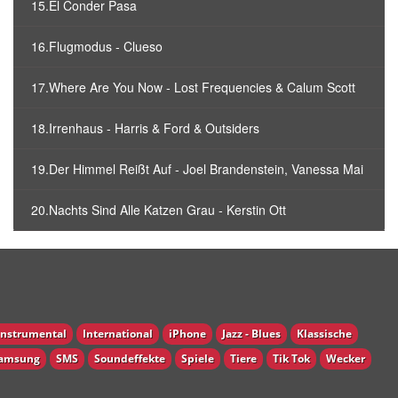
15.El Conder Pasa
16.Flugmodus - Clueso
17.Where Are You Now - Lost Frequencies & Calum Scott
18.Irrenhaus - Harris & Ford & Outsiders
19.Der Himmel Reißt Auf - Joel Brandenstein, Vanessa Mai
20.Nachts Sind Alle Katzen Grau - Kerstin Ott
Instrumental
International
iPhone
Jazz - Blues
Klassische
amsung
SMS
Soundeffekte
Spiele
Tiere
Tik Tok
Wecker