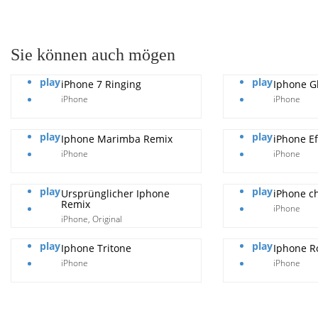
pause
Sie können auch mögen
play
play
iPhone 7 Ringing
Iphone G
iPhone
iPhone
play
play
Iphone Marimba Remix
iPhone Ef
iPhone
iPhone
play
play
Ursprünglicher Iphone
iPhone ch
Remix
iPhone
iPhone
,
Original
play
play
Iphone Tritone
Iphone R
iPhone
iPhone