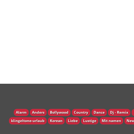
Alarm
Anders
Bollywood
Country
Dance
Dj - Remix
klingeltone-urlaub
Korean
Liebe
Lustige
Mit namen
New