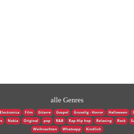
alle Genres
Electronica
Film
Gitarre
Gospel
Gruselig - Horror
Halloween
s
Nokia
Original
pop
R&B
Rap-Hip hop
Relaxing
Rock
S
Weihnachten
Whatsapp
Кindlich