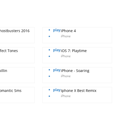
play
hostbusters 2016
iPhone 4
iPhone
play
fect Tones
iOS 7: Playtime
iPhone
play
illin
iPhone - Soaring
iPhone
play
omantic Sms
Iphone X Best Remix
iPhone