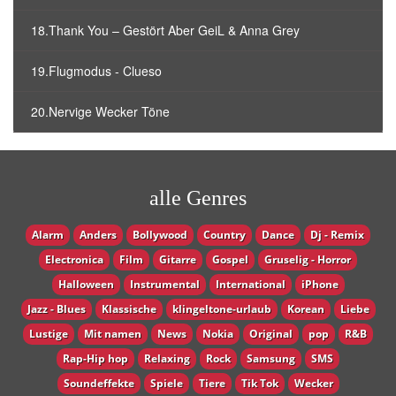
18.Thank You – Gestört Aber GeiL & Anna Grey
19.Flugmodus - Clueso
20.Nervige Wecker Töne
alle Genres
Alarm
Anders
Bollywood
Country
Dance
Dj - Remix
Electronica
Film
Gitarre
Gospel
Gruselig - Horror
Halloween
Instrumental
International
iPhone
Jazz - Blues
Klassische
klingeltone-urlaub
Korean
Liebe
Lustige
Mit namen
News
Nokia
Original
pop
R&B
Rap-Hip hop
Relaxing
Rock
Samsung
SMS
Soundeffekte
Spiele
Tiere
Tik Tok
Wecker