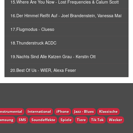
15.Where Are You Now - Lost Frequencies & Calum Scott
16.Der Himmel Reißt Auf - Joel Brandenstein, Vanessa Mai
17.Flugmodus - Clueso
18.Thunderstruck ACDC
19.Nachts Sind Alle Katzen Grau - Kerstin Ott
20.Best Of Us - WIER, Alexa Feser
Instrumental
International
iPhone
Jazz - Blues
Klassische
amsung
SMS
Soundeffekte
Spiele
Tiere
Tik Tok
Wecker