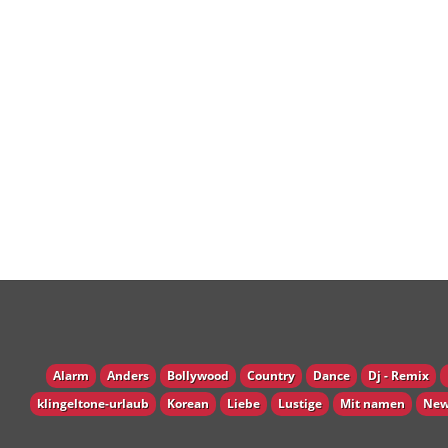
Alarm
Anders
Bollywood
Country
Dance
Dj - Remix
klingeltone-urlaub
Korean
Liebe
Lustige
Mit namen
New