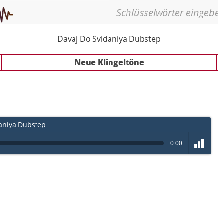
Davaj Do Svidaniya Dubstep
Neue Klingeltöne
aniya Dubstep
0:00
volume