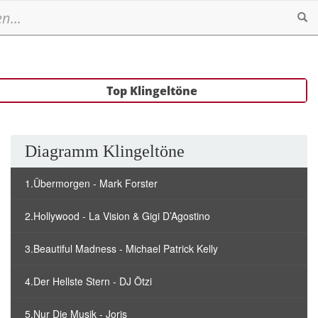
Se
Top Klingeltöne
Diagramm Klingeltöne
1.Übermorgen - Mark Forster
2.Hollywood - La Vision & Gigi D’Agostino
3.Beautiful Madness - Michael Patrick Kelly
4.Der Hellste Stern - DJ Ötzi
5.Nur Die Musik - Joris