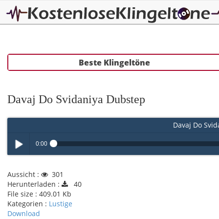
Beste Klingeltöne
Davaj Do Svidaniya Dubstep
Davaj Do Svid
0:00
Play /
Aussicht :
301
Herunterladen :
40
File size :
409.01 Kb
Kategorien :
Lustige
Download