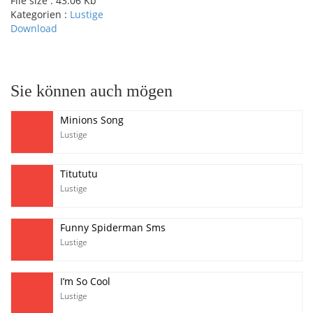
File size :
43.06 Kb
Kategorien :
Lustige
Download
pause
Sie können auch mögen
Minions Song
Lustige
Titututu
Lustige
Funny Spiderman Sms
Lustige
I’m So Cool
Lustige