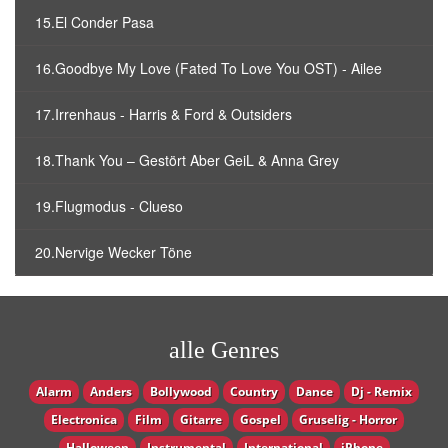
15.El Conder Pasa
16.Goodbye My Love (Fated To Love You OST) - Ailee
17.Irrenhaus - Harris & Ford & Outsiders
18.Thank You – Gestört Aber GeiL & Anna Grey
19.Flugmodus - Clueso
20.Nervige Wecker Töne
alle Genres
Alarm
Anders
Bollywood
Country
Dance
Dj - Remix
Electronica
Film
Gitarre
Gospel
Gruselig - Horror
Halloween
Instrumental
International
iPhone