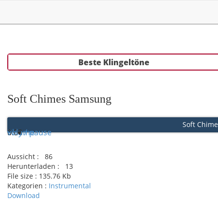
Beste Klingeltöne
Soft Chimes Samsung
Soft Chim
Play / pause
0:00
0:00
volume
Aussicht :
86
Herunterladen :
13
File size :
135.76 Kb
Kategorien :
Instrumental
Download