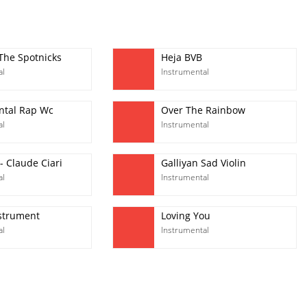
 The Spotnicks
Heja BVB
al
Instrumental
ntal Rap Wc
Over The Rainbow
al
Instrumental
- Claude Ciari
Galliyan Sad Violin
al
Instrumental
nstrument
Loving You
al
Instrumental