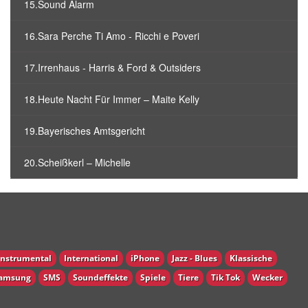
15.Sound Alarm
16.Sara Perche Ti Amo - Ricchi e Poveri
17.Irrenhaus - Harris & Ford & Outsiders
18.Heute Nacht Für Immer – Maite Kelly
19.Bayerisches Amtsgericht
20.Scheißkerl – Michelle
Instrumental
International
iPhone
Jazz - Blues
Klassische
amsung
SMS
Soundeffekte
Spiele
Tiere
Tik Tok
Wecker