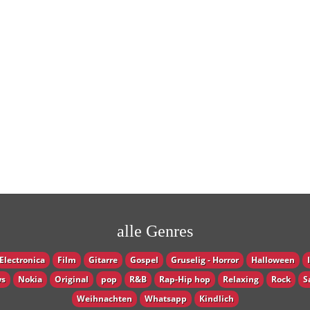
alle Genres
Electronica
Film
Gitarre
Gospel
Gruselig - Horror
Halloween
s
Nokia
Original
pop
R&B
Rap-Hip hop
Relaxing
Rock
S
Weihnachten
Whatsapp
Кindlich