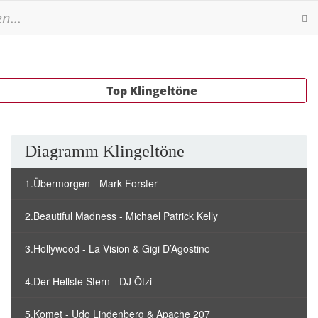
Se
Top Klingeltöne
Diagramm Klingeltöne
1.Übermorgen - Mark Forster
2.Beautiful Madness - Michael Patrick Kelly
3.Hollywood - La Vision & Gigi D’Agostino
4.Der Hellste Stern - DJ Ötzi
5.Komet - Udo Lindenberg & Apache 207