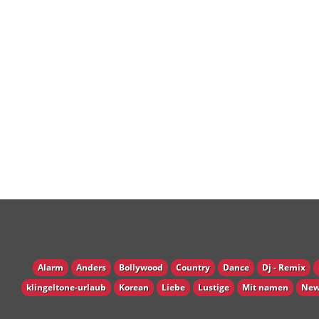
Alarm
Anders
Bollywood
Country
Dance
Dj - Remix
klingeltone-urlaub
Korean
Liebe
Lustige
Mit namen
New