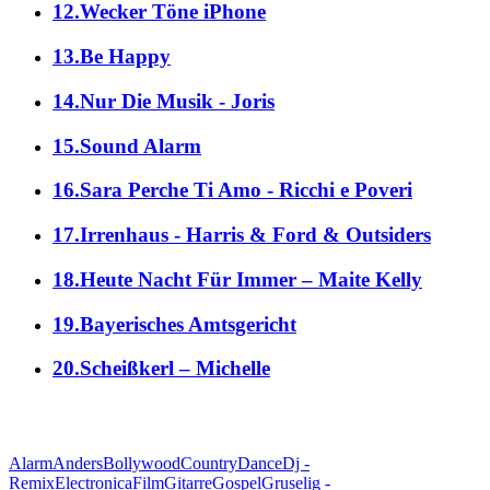
12.Wecker Töne iPhone
13.Be Happy
14.Nur Die Musik - Joris
15.Sound Alarm
16.Sara Perche Ti Amo - Ricchi e Poveri
17.Irrenhaus - Harris & Ford & Outsiders
18.Heute Nacht Für Immer – Maite Kelly
19.Bayerisches Amtsgericht
20.Scheißkerl – Michelle
alle Genres
Alarm
Anders
Bollywood
Country
Dance
Dj -
Remix
Electronica
Film
Gitarre
Gospel
Gruselig -