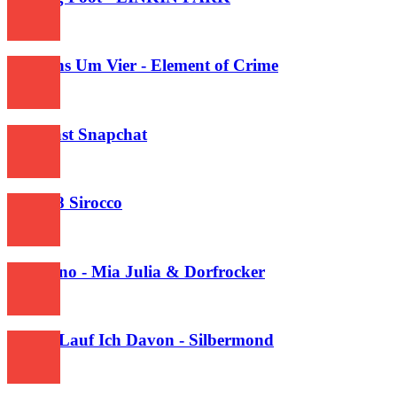
418
Morgens Um Vier - Element of Crime
274
Mr Beast Snapchat
352
Nokia 8 Sirocco
331
Kopfkino - Mia Julia & Dorfrocker
428
Lieber Lauf Ich Davon - Silbermond
402