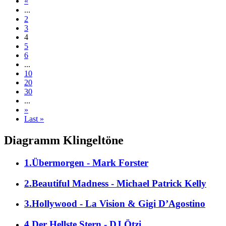
«
...
2
3
4
5
6
...
10
20
30
...
»
Last »
Diagramm Klingeltöne
1.Übermorgen - Mark Forster
2.Beautiful Madness - Michael Patrick Kelly
3.Hollywood - La Vision & Gigi D’Agostino
4.Der Hellste Stern - DJ Ötzi