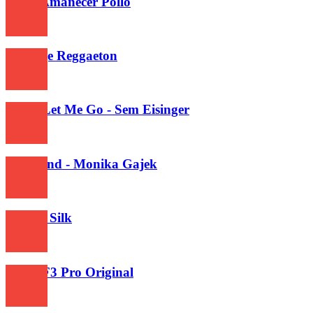
Gallo Amanecer Pollo
414
Mensaje Reggaeton
457
Don’t Let Me Go - Sem Eisinger
494
Deep End - Monika Gajek
980
Iphone Silk
693
Oppo F3 Pro Original
433