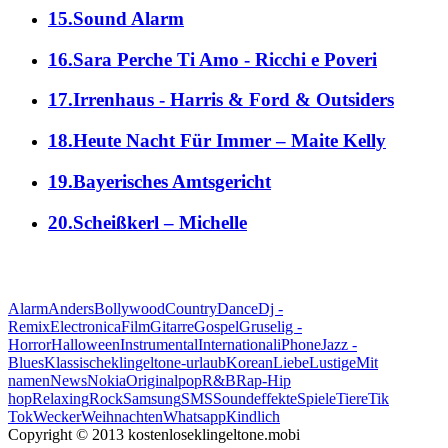
15.Sound Alarm
16.Sara Perche Ti Amo - Ricchi e Poveri
17.Irrenhaus - Harris & Ford & Outsiders
18.Heute Nacht Für Immer – Maite Kelly
19.Bayerisches Amtsgericht
20.Scheißkerl – Michelle
alle Genres
Alarm
Anders
Bollywood
Country
Dance
Dj -
Remix
Electronica
Film
Gitarre
Gospel
Gruselig -
Horror
Halloween
Instrumental
International
iPhone
Jazz -
Blues
Klassische
klingeltone-urlaub
Korean
Liebe
Lustige
Mit
namen
News
Nokia
Original
pop
R&B
Rap-Hip
hop
Relaxing
Rock
Samsung
SMS
Soundeffekte
Spiele
Tiere
Tik
Tok
Wecker
Weihnachten
Whatsapp
Кindlich
Copyright © 2013 kostenloseklingeltone.mobi