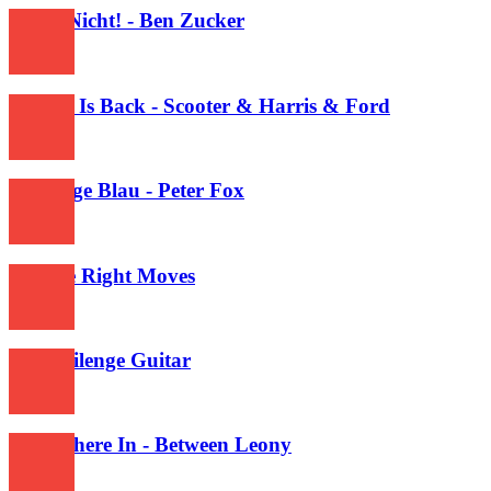
Heute Nicht! - Ben Zucker
2,291
Techno Is Back - Scooter & Harris & Ford
511
Ein Auge Blau - Peter Fox
660
All The Right Moves
340
Phir Milenge Guitar
423
Somewhere In - Between Leony
478