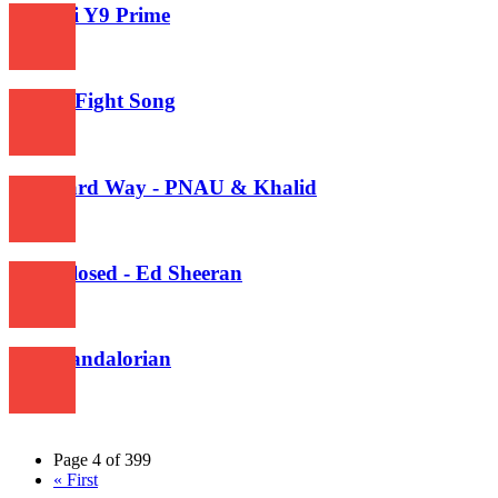
Huawei Y9 Prime
190
Italian Fight Song
258
The Hard Way - PNAU & Khalid
229
Eyes Closed - Ed Sheeran
254
The Mandalorian
182
Page 4 of 399
« First