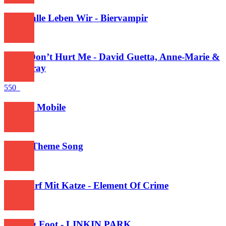
Für Malle Leben Wir - Biervampir
321
Baby Don’t Hurt Me - David Guetta, Anne-Marie &
Coi Leray
550
Walton Mobile
416
Pingu Theme Song
501
Unscharf Mit Katze - Element Of Crime
372
Healing Foot - LINKIN PARK