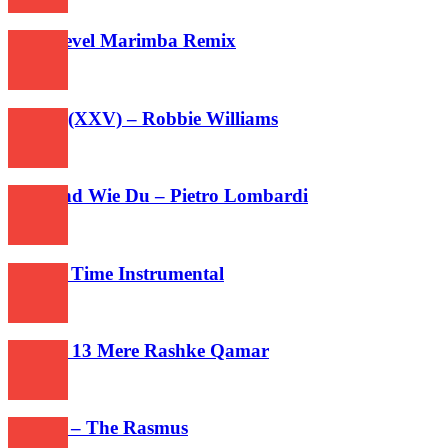
284
Next Level Marimba Remix
264
Angels (XXV) – Robbie Williams
271
Niemand Wie Du – Pietro Lombardi
300
Out Of Time Instrumental
285
IPhone 13 Mere Rashke Qamar
260
Jezebel – The Rasmus