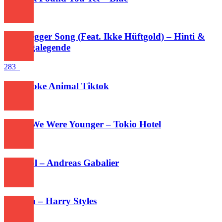
269
Hinteregger Song (Feat. Ikke Hüftgold) – Hinti &
Kreisligalegende
283
Very Coke Animal Tiktok
267
When We Were Younger – Tokio Hotel
314
Südtirol – Andreas Gabalier
1,031
Cinema – Harry Styles
272