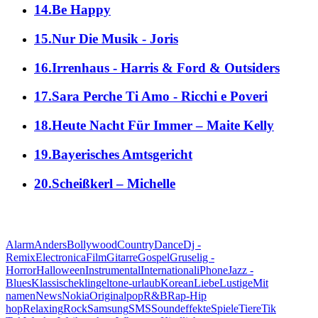
14.Be Happy
15.Nur Die Musik - Joris
16.Irrenhaus - Harris & Ford & Outsiders
17.Sara Perche Ti Amo - Ricchi e Poveri
18.Heute Nacht Für Immer – Maite Kelly
19.Bayerisches Amtsgericht
20.Scheißkerl – Michelle
alle Genres
Alarm
Anders
Bollywood
Country
Dance
Dj -
Remix
Electronica
Film
Gitarre
Gospel
Gruselig -
Horror
Halloween
Instrumental
International
iPhone
Jazz -
Blues
Klassische
klingeltone-urlaub
Korean
Liebe
Lustige
Mit
namen
News
Nokia
Original
pop
R&B
Rap-Hip
hop
Relaxing
Rock
Samsung
SMS
Soundeffekte
Spiele
Tiere
Tik