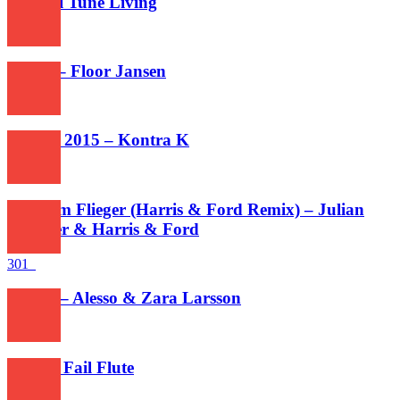
Huawei Tune Living
443
Storm – Floor Jansen
378
Wieder 2015 – Kontra K
253
Dicht Im Flieger (Harris & Ford Remix) – Julian
Sommer & Harris & Ford
301
Words – Alesso & Zara Larsson
293
Titanic Fail Flute