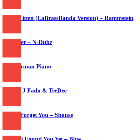
333
Dicke Titten (LaBrassBanda Version) – Rammstein
794
Charmer – N-Dubz
229
Bomberman Piano
277
Juicy – J Fado & TeeDee
255
Won’t Forget You – Shouse
266
Haven’t Found You Yet – Blue