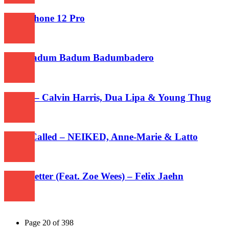
New iPhone 12 Pro
306
Badabadum Badum Badumbadero
330
Potion – Calvin Harris, Dua Lipa & Young Thug
267
I Just Called – NEIKED, Anne-Marie & Latto
272
Do It Better (Feat. Zoe Wees) – Felix Jaehn
563
Page 20 of 398