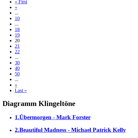
« First
«
...
10
...
18
19
20
21
22
...
30
40
50
...
»
Last »
Diagramm Klingeltöne
1.Übermorgen - Mark Forster
2.Beautiful Madness - Michael Patrick Kelly