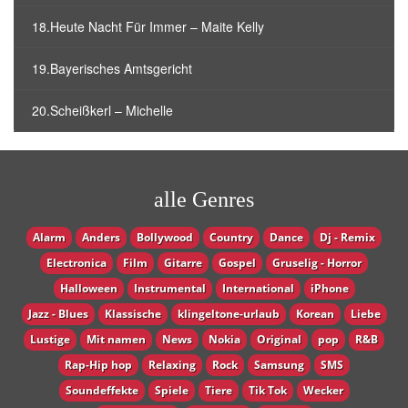
18.Heute Nacht Für Immer – Maite Kelly
19.Bayerisches Amtsgericht
20.Scheißkerl – Michelle
alle Genres
Alarm
Anders
Bollywood
Country
Dance
Dj - Remix
Electronica
Film
Gitarre
Gospel
Gruselig - Horror
Halloween
Instrumental
International
iPhone
Jazz - Blues
Klassische
klingeltone-urlaub
Korean
Liebe
Lustige
Mit namen
News
Nokia
Original
pop
R&B
Rap-Hip hop
Relaxing
Rock
Samsung
SMS
Soundeffekte
Spiele
Tiere
Tik Tok
Wecker