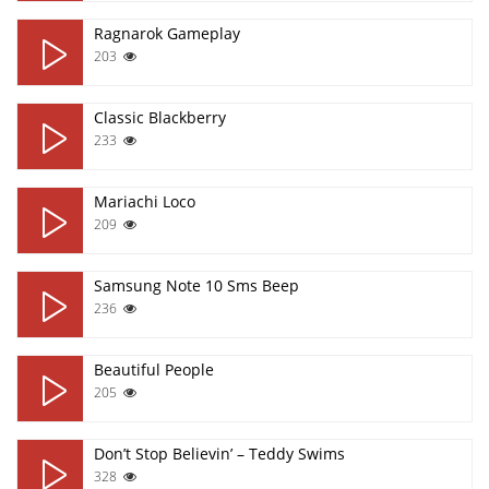
Ragnarok Gameplay
203
Classic Blackberry
233
Mariachi Loco
209
Samsung Note 10 Sms Beep
236
Beautiful People
205
Don’t Stop Believin’ – Teddy Swims
328