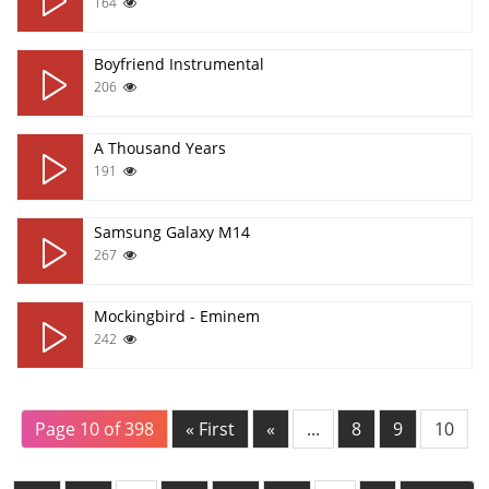
164
Boyfriend Instrumental
206
A Thousand Years
191
Samsung Galaxy M14
267
Mockingbird - Eminem
242
Page 10 of 398
« First
«
...
8
9
10