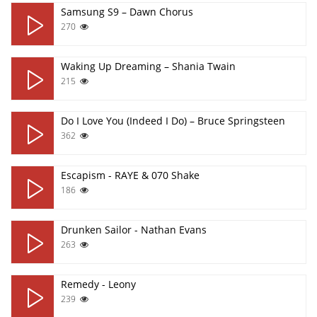
Samsung S9 – Dawn Chorus
270
Waking Up Dreaming – Shania Twain
215
Do I Love You (Indeed I Do) – Bruce Springsteen
362
Escapism - RAYE & 070 Shake
186
Drunken Sailor - Nathan Evans
263
Remedy - Leony
239