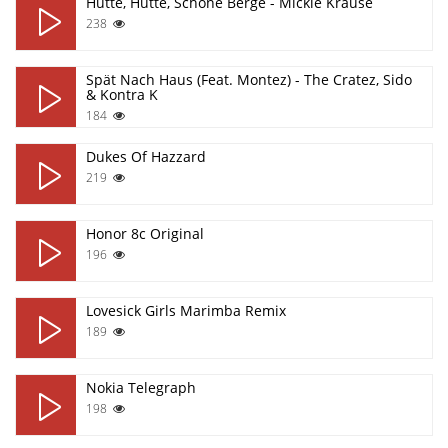
Hütte, Hütte, Schöne Berge - Mickie Krause
238
Spät Nach Haus (Feat. Montez) - The Cratez, Sido
& Kontra K
184
Dukes Of Hazzard
219
Honor 8c Original
196
Lovesick Girls Marimba Remix
189
Nokia Telegraph
198