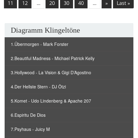
11
12
...
20
30
40
...
»
Last »
Diagramm Klingeltöne
1.Übermorgen - Mark Forster
2.Beautiful Madness - Michael Patrick Kelly
3.Hollywood - La Vision & Gigi D’Agostino
4.Der Hellste Stern - DJ Ötzi
5.Komet - Udo Lindenberg & Apache 207
6.Espiritu De Dios
7.Psyhaus - Juicy M